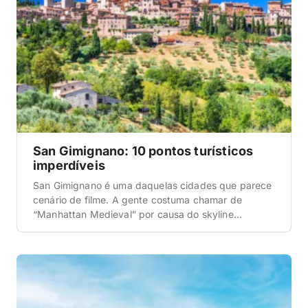
San Gimignano: 10 pontos turísticos
imperdíveis
San Gimignano é uma daquelas cidades que parece
cenário de filme. A gente costuma chamar de
“Manhattan Medieval” por causa do skyline
recortado de torres antigas — sobraram 14 das 72
originais, e o conjunto todo é Patrimônio Mundial
pela Unesco. Fica no coração da Toscana, entre
Florença e Siena, e vira o bate-volta favorito […]