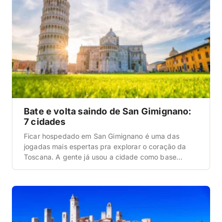
Bate e volta saindo de San Gimignano:
7 cidades
Ficar hospedado em San Gimignano é uma das
jogadas mais espertas pra explorar o coração da
Toscana. A gente já usou a cidade como base
algumas vezes e virou tradição: dormir naquele
visual medieval de torres iluminadas e passar o dia
rodando por vilarejos, vinícolas e cidades históricas
que ficam a menos de 1h15 dali. […]