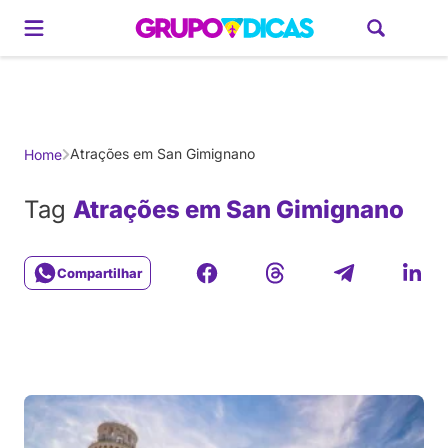
Gerador de Roteiros
América do Sul
Brasil
Caribe
Europa
Estados U
Atrações em San Gimignano
Home
Tag
Atrações em San Gimignano
Compartilhar