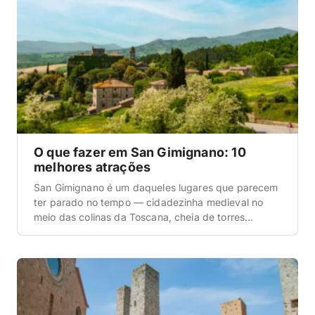
O que fazer em San Gimignano: 10
melhores atrações
San Gimignano é um daqueles lugares que parecem
ter parado no tempo — cidadezinha medieval no
meio das colinas da Toscana, cheia de torres
antigas se erguendo no horizonte. A gente foi pra lá
numa road trip pela Toscana e ficou impressionado
com o quanto o centro histórico é bem preservado:
não é à toa […]