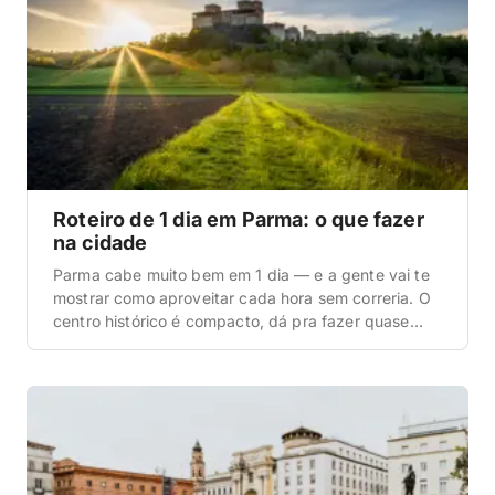
Roteiro de 1 dia em Parma: o que fazer
na cidade
Parma cabe muito bem em 1 dia — e a gente vai te
mostrar como aproveitar cada hora sem correria. O
centro histórico é compacto, dá pra fazer quase
tudo a pé, e num único dia você consegue juntar
arte, uma praça bonita, igrejas incríveis, um parque
tranquilo e (claro) muita comida boa. Quando a […]