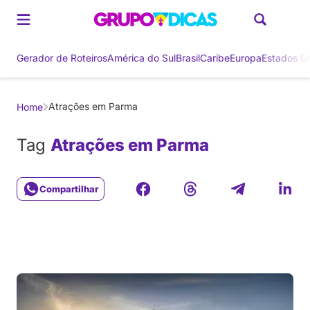
Gerador de Roteiros
América do Sul
Brasil
Caribe
Europa
Estados U
Atrações em Parma
Home
Tag
Atrações em Parma
Compartilhar