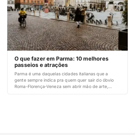
O que fazer em Parma: 10 melhores
passeios e atrações
Parma é uma daquelas cidades italianas que a
gente sempre indica pra quem quer sair do óbvio
Roma-Florença-Veneza sem abrir mão de arte,
história e comida boa. Na verdade, muito boa. É de
lá que vem o Parmigiano Reggiano e o Prosciutto di
Parma, dois dos produtos mais famosos da Itália, e
a cidade ainda […]