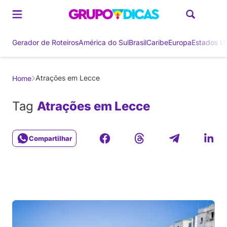
Gerador de Roteiros
América do Sul
Brasil
Caribe
Europa
Estados U
Atrações em Lecce
Home
Tag
Atrações em Lecce
Compartilhar