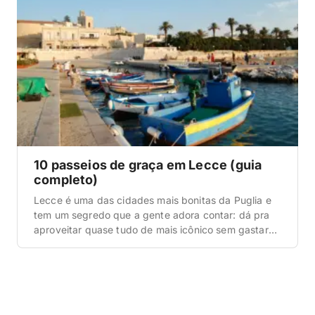
10 passeios de graça em Lecce (guia
completo)
Lecce é uma das cidades mais bonitas da Puglia e
tem um segredo que a gente adora contar: dá pra
aproveitar quase tudo de mais icônico sem gastar
um centavo. O centro histórico inteiro é um museu
barroco a céu aberto, e boa parte do encanto está
justamente em caminhar, observar as fachadas em
pedra […]