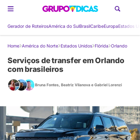
Gerador de Roteiros
América do Sul
Brasil
Caribe
Europa
Estados U
Home
América do Norte
Estados Unidos
Flórida
Orlando
Serviços de transfer em Orlando
com brasileiros
Bruna Fontes
,
Beatriz Vilanova
e
Gabriel Lorenzi