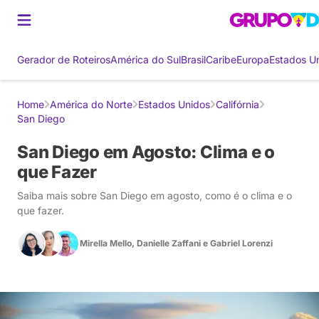
Gerador de Roteiros
América do Sul
Brasil
Caribe
Europa
Estados U
Home
América do Norte
Estados Unidos
Califórnia
San Diego
San Diego em Agosto: Clima e o
que Fazer
Saiba mais sobre San Diego em agosto, como é o clima e o
que fazer.
Mirella Mello
,
Danielle Zaffani
e
Gabriel Lorenzi