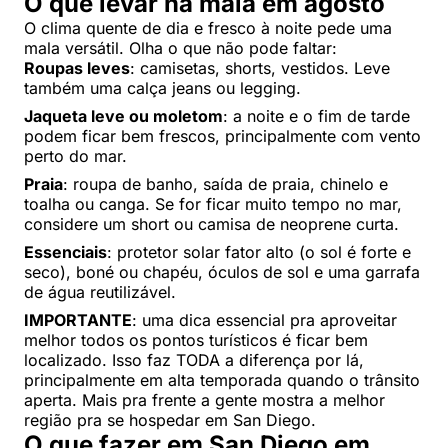
O que levar na mala em agosto
O clima quente de dia e fresco à noite pede uma
mala versátil. Olha o que não pode faltar:
Roupas leves
: camisetas, shorts, vestidos. Leve
também uma calça jeans ou legging.
Jaqueta leve ou moletom
: a noite e o fim de tarde
podem ficar bem frescos, principalmente com vento
perto do mar.
Praia
: roupa de banho, saída de praia, chinelo e
toalha ou canga. Se for ficar muito tempo no mar,
considere um short ou camisa de neoprene curta.
Essenciais
: protetor solar fator alto (o sol é forte e
seco), boné ou chapéu, óculos de sol e uma garrafa
de água reutilizável.
IMPORTANTE
: uma dica essencial pra aproveitar
melhor todos os pontos turísticos é ficar bem
localizado. Isso faz TODA a diferença por lá,
principalmente em alta temporada quando o trânsito
aperta. Mais pra frente a gente mostra a melhor
região pra se hospedar em San Diego.
O que fazer em San Diego em