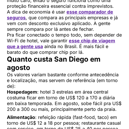
muito caro, então o seguro funciona como uma
proteção financeira essencial contra imprevistos.
A dica de economia é usar
esse comparador de
seguros
, que compara as principais empresas e já
vem com desconto exclusivo aplicado. A gente
sempre compara por lá antes de fechar.
Pra ficar conectado o tempo todo, sem depender de
Wi-Fi de hotel, vale garantir
esse chip de viagem
que a gente usa
ainda no Brasil. É mais fácil e
barato do que comprar chip por lá.
Quanto custa San Diego em
agosto
Os valores variam bastante conforme antecedência
e localização, mas servem de referência (em torno
de):
Hospedagem
: hotel 3 estrelas em área central
costuma ficar em torno de US$ 120 a 170 a diária
em baixa temporada. Em agosto, sobe fácil pra US$
200 a 300 ou mais, principalmente perto da praia.
Alimentação
: refeição rápida (fast-food, taco) em
torno de US$ 12 a 18 por pessoa; restaurante casual
com serviço, em torno de US$ 25 a 40 por pessoa