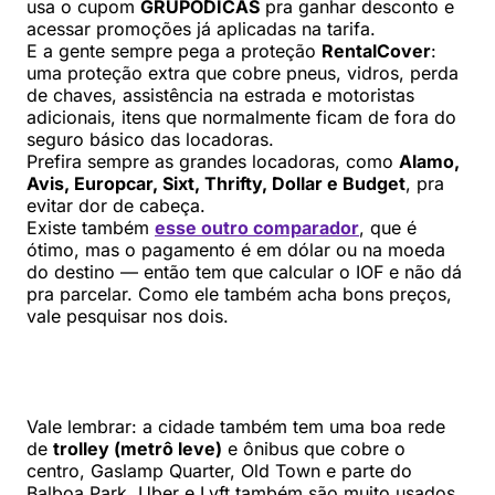
usa o cupom
GRUPODICAS
pra ganhar desconto e
acessar promoções já aplicadas na tarifa.
E a gente sempre pega a proteção
RentalCover
:
uma proteção extra que cobre pneus, vidros, perda
de chaves, assistência na estrada e motoristas
adicionais, itens que normalmente ficam de fora do
seguro básico das locadoras.
Prefira sempre as grandes locadoras, como
Alamo,
Avis, Europcar, Sixt, Thrifty, Dollar e Budget
, pra
evitar dor de cabeça.
Existe também
esse outro comparador
, que é
ótimo, mas o pagamento é em dólar ou na moeda
do destino — então tem que calcular o IOF e não dá
pra parcelar. Como ele também acha bons preços,
vale pesquisar nos dois.
Vale lembrar: a cidade também tem uma boa rede
de
trolley (metrô leve)
e ônibus que cobre o
centro, Gaslamp Quarter, Old Town e parte do
Balboa Park. Uber e Lyft também são muito usados.