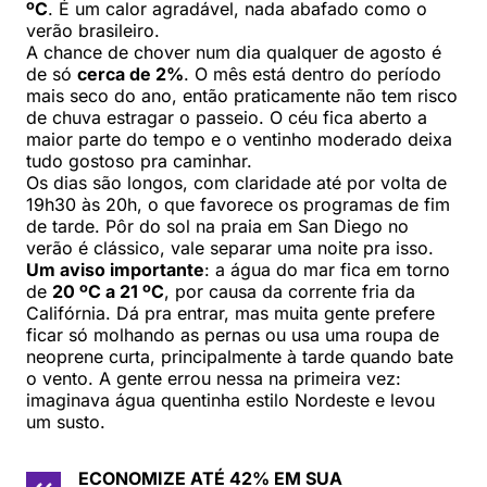
ºC
. É um calor agradável, nada abafado como o
verão brasileiro.
A chance de chover num dia qualquer de agosto é
de só
cerca de 2%
. O mês está dentro do período
mais seco do ano, então praticamente não tem risco
de chuva estragar o passeio. O céu fica aberto a
maior parte do tempo e o ventinho moderado deixa
tudo gostoso pra caminhar.
Os dias são longos, com claridade até por volta de
19h30 às 20h, o que favorece os programas de fim
de tarde. Pôr do sol na praia em San Diego no
verão é clássico, vale separar uma noite pra isso.
Um aviso importante
: a água do mar fica em torno
de
20 ºC a 21 ºC
, por causa da corrente fria da
Califórnia. Dá pra entrar, mas muita gente prefere
ficar só molhando as pernas ou usa uma roupa de
neoprene curta, principalmente à tarde quando bate
o vento. A gente errou nessa na primeira vez:
imaginava água quentinha estilo Nordeste e levou
um susto.
ECONOMIZE ATÉ 42% EM SUA