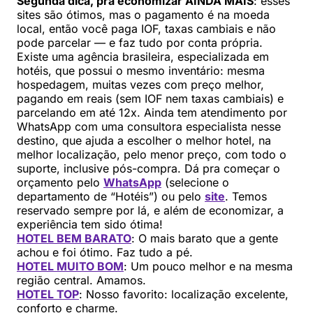
Segunda dica, pra economizar AINDA MAIS
: esses
sites são ótimos, mas o pagamento é na moeda
local, então você paga IOF, taxas cambiais e não
pode parcelar — e faz tudo por conta própria.
Existe uma agência brasileira, especializada em
hotéis, que possui o mesmo inventário: mesma
hospedagem, muitas vezes com preço melhor,
pagando em reais (sem IOF nem taxas cambiais) e
parcelando em até 12x. Ainda tem atendimento por
WhatsApp com uma consultora especialista nesse
destino, que ajuda a escolher o melhor hotel, na
melhor localização, pelo menor preço, com todo o
suporte, inclusive pós-compra. Dá pra começar o
orçamento pelo
WhatsApp
(selecione o
departamento de “Hotéis”) ou pelo
site
. Temos
reservado sempre por lá, e além de economizar, a
experiência tem sido ótima!
HOTEL BEM BARATO
: O mais barato que a gente
achou e foi ótimo. Faz tudo a pé.
HOTEL MUITO BOM
: Um pouco melhor e na mesma
região central. Amamos.
HOTEL TOP
: Nosso favorito: localização excelente,
conforto e charme.