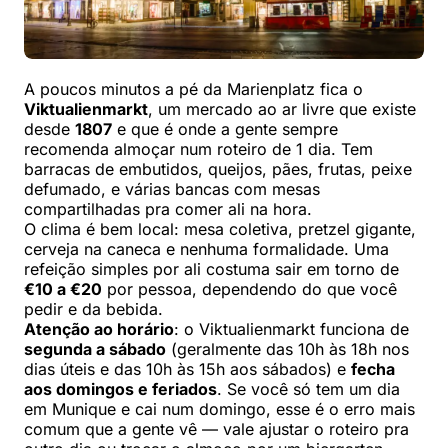
A poucos minutos a pé da Marienplatz fica o
Viktualienmarkt
, um mercado ao ar livre que existe
desde
1807
e que é onde a gente sempre
recomenda almoçar num roteiro de 1 dia. Tem
barracas de embutidos, queijos, pães, frutas, peixe
defumado, e várias bancas com mesas
compartilhadas pra comer ali na hora.
O clima é bem local: mesa coletiva, pretzel gigante,
cerveja na caneca e nenhuma formalidade. Uma
refeição simples por ali costuma sair em torno de
€10 a €20
por pessoa, dependendo do que você
pedir e da bebida.
Atenção ao horário
: o Viktualienmarkt funciona de
segunda a sábado
(geralmente das 10h às 18h nos
dias úteis e das 10h às 15h aos sábados) e
fecha
aos domingos e feriados
. Se você só tem um dia
em Munique e cai num domingo, esse é o erro mais
comum que a gente vê — vale ajustar o roteiro pra