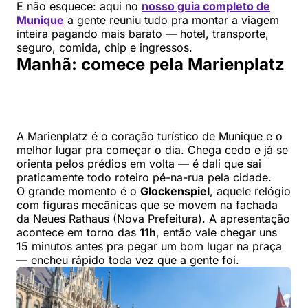
E não esquece: aqui no
nosso guia completo de
Munique
a gente reuniu tudo pra montar a viagem
inteira pagando mais barato — hotel, transporte,
seguro, comida, chip e ingressos.
Manhã: comece pela Marienplatz
A Marienplatz é o coração turístico de Munique e o
melhor lugar pra começar o dia. Chega cedo e já se
orienta pelos prédios em volta — é dali que sai
praticamente todo roteiro pé-na-rua pela cidade.
O grande momento é o
Glockenspiel
, aquele relógio
com figuras mecânicas que se movem na fachada
da Neues Rathaus (Nova Prefeitura). A apresentação
acontece em torno das
11h
, então vale chegar uns
15 minutos antes pra pegar um bom lugar na praça
— encheu rápido toda vez que a gente foi.