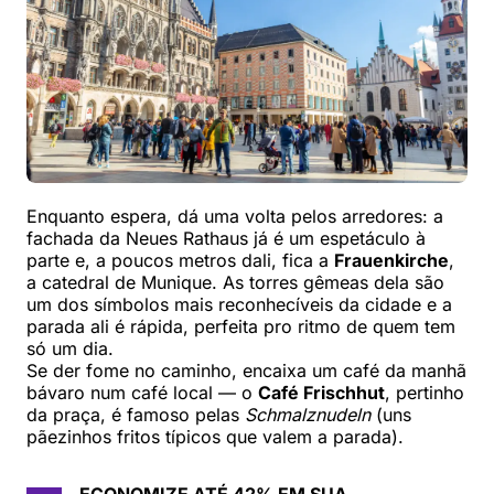
Enquanto espera, dá uma volta pelos arredores: a
fachada da Neues Rathaus já é um espetáculo à
parte e, a poucos metros dali, fica a
Frauenkirche
,
a catedral de Munique. As torres gêmeas dela são
um dos símbolos mais reconhecíveis da cidade e a
parada ali é rápida, perfeita pro ritmo de quem tem
só um dia.
Se der fome no caminho, encaixa um café da manhã
bávaro num café local — o
Café Frischhut
, pertinho
da praça, é famoso pelas
Schmalznudeln
(uns
pãezinhos fritos típicos que valem a parada).
ECONOMIZE ATÉ 42% EM SUA