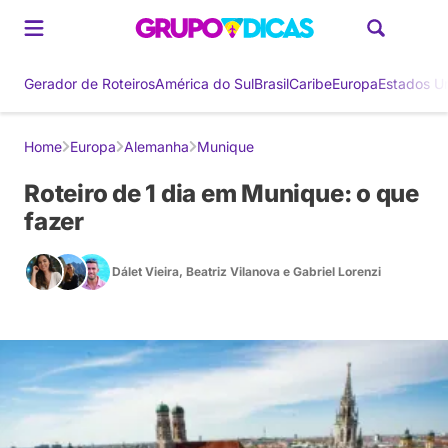
Gerador de Roteiros
América do Sul
Brasil
Caribe
Europa
Estados U
Home
Europa
Alemanha
Munique
Roteiro de 1 dia em Munique: o que
fazer
Dálet Vieira
,
Beatriz Vilanova
e
Gabriel Lorenzi