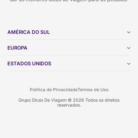
AMÉRICA DO SUL
Argentina
EUROPA
Brasil
Chile
ESTADOS UNIDOS
Colômbia
Peru
Califórnia
Uruguai
Flórida
Política de Privacidade
Termos de Uso
Geórgia
Nova York
Grupo Dicas De Viagem © 2026 Todos os direitos
reservados.
Orlando