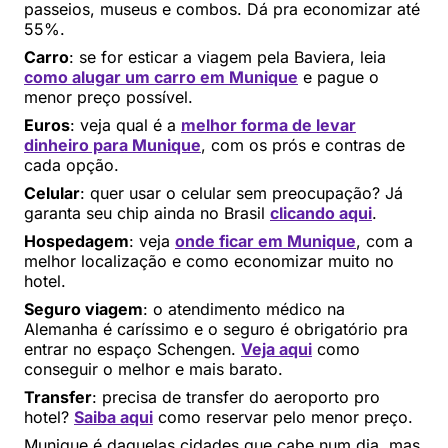
passeios, museus e combos. Dá pra economizar até
55%.
Carro
: se for esticar a viagem pela Baviera, leia
como alugar um carro em Munique
e pague o
menor preço possível.
Euros
: veja qual é a
melhor forma de levar
dinheiro para Munique
, com os prós e contras de
cada opção.
Celular
: quer usar o celular sem preocupação? Já
garanta seu chip ainda no Brasil
clicando aqui
.
Hospedagem
: veja
onde ficar em Munique
, com a
melhor localização e como economizar muito no
hotel.
Seguro viagem
: o atendimento médico na
Alemanha é caríssimo e o seguro é obrigatório pra
entrar no espaço Schengen.
Veja aqui
como
conseguir o melhor e mais barato.
Transfer
: precisa de transfer do aeroporto pro
hotel?
Saiba aqui
como reservar pelo menor preço.
Munique é daquelas cidades que cabe num dia, mas