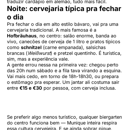
traduzir cardápio em alemão, tudo mais fácil.
Noite: cervejaria típica pra fechar
o dia
Pra fechar o dia em alto estilo bávaro, vai pra uma
cervejaria tradicional. A mais famosa é a
Hofbräuhaus
, no centro: salão enorme, banda ao
vivo, canecões de cerveja de 1 litro e pratos típicos
como
schnitzel
(carne empanada), salsichas
brancas (
Weißwurst
) e pretzel quentinho. É turística,
sim, mas a experiência vale.
A gente errou nessa na primeira vez: chegou perto
das 20h num sábado e a fila tava virando a esquina.
Vai mais cedo, em torno de 18h-18h30, ou prepara
o estômago pra esperar. Um jantar ali costuma sair
entre
€15 e €30
por pessoa, com cerveja inclusa.
Se preferir algo menos turístico, qualquer biergarten
do centro funciona bem — Munique inteira respira
essa cultura cervejeira. E se ainda sobrar pique,