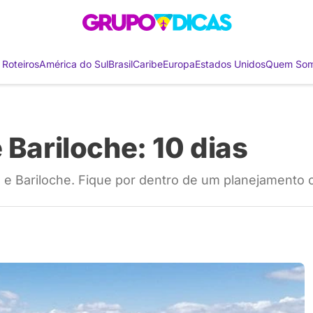
 Roteiros
América do Sul
Brasil
Caribe
Europa
Estados Unidos
Quem So
 Bariloche: 10 dias
 e Bariloche. Fique por dentro de um planejamento 