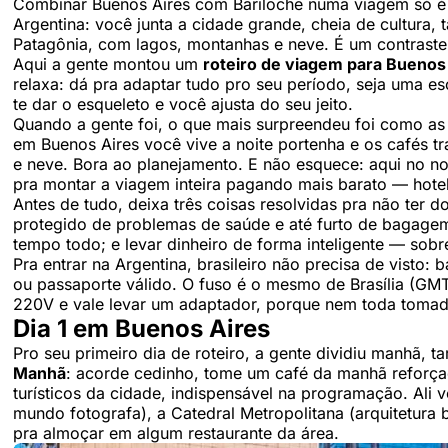
Combinar Buenos Aires com Bariloche numa viagem só é 
Argentina: você junta a cidade grande, cheia de cultura,
Patagônia, com lagos, montanhas e neve. É um contraste 
Aqui a gente montou um
roteiro de viagem para Buenos 
relaxa: dá pra adaptar tudo pro seu período, seja uma e
te dar o esqueleto e você ajusta do seu jeito.
Quando a gente foi, o que mais surpreendeu foi como as
em Buenos Aires você vive a noite portenha e os cafés tr
e neve. Bora ao planejamento. E não esquece: aqui no n
pra montar a viagem inteira pagando mais barato — hotel,
Antes de tudo, deixa três coisas resolvidas pra não ter 
protegido de problemas de saúde e até furto de bagage
tempo todo; e levar dinheiro de forma inteligente — sobre
Pra entrar na Argentina, brasileiro não precisa de visto: 
ou passaporte válido. O fuso é o mesmo de Brasília (GMT
220V e vale levar um adaptador, porque nem toda tomada 
Dia 1 em Buenos Aires
Pro seu primeiro dia de roteiro, a gente dividiu manhã, ta
Manhã
: acorde cedinho, tome um café da manhã reforç
turísticos da cidade, indispensável na programação. Ali
mundo fotografa), a Catedral Metropolitana (arquitetura 
pra almoçar em algum restaurante da área.