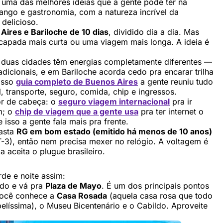
uma das melhores ideias que a gente pode ter na
 tango e gastronomia, com a natureza incrível da
delicioso.
Aires e Bariloche de 10 dias
, dividido dia a dia. Mas
scapada mais curta ou uma viagem mais longa. A ideia é
 duas cidades têm energias completamente diferentes —
adicionais, e em Bariloche acorda cedo pra encarar trilha
osso
guia completo de Buenos Aires
a gente reuniu tudo
 transporte, seguro, comida, chip e ingressos.
dor de cabeça: o
seguro viagem internacional
pra ir
m; o
chip de viagem que a gente usa
pra ter internet o
 isso a gente fala mais pra frente.
basta
RG em bom estado (emitido há menos de 10 anos)
-3), então nem precisa mexer no relógio. A voltagem é
aceita o plugue brasileiro.
rde e noite assim:
ado e vá pra
Plaza de Mayo
. É um dos principais pontos
 você conhece a
Casa Rosada
(aquela casa rosa que todo
belíssima), o Museu Bicentenário e o Cabildo. Aproveite