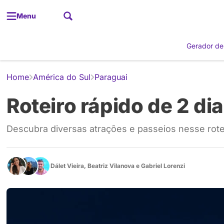
Menu
Gerador de
Home
América do Sul
Paraguai
Roteiro rápido de 2 di
Descubra diversas atrações e passeios nesse rotei
Dálet Vieira
,
Beatriz Vilanova
e
Gabriel Lorenzi