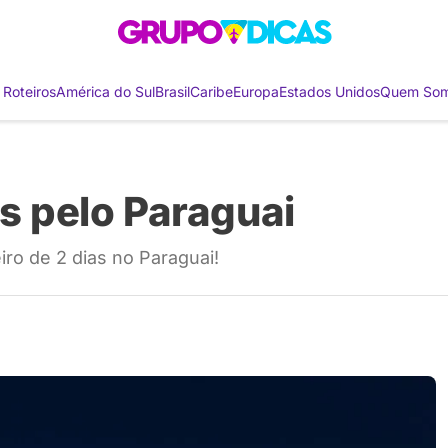
 Roteiros
América do Sul
Brasil
Caribe
Europa
Estados Unidos
Quem So
as pelo Paraguai
ro de 2 dias no Paraguai!