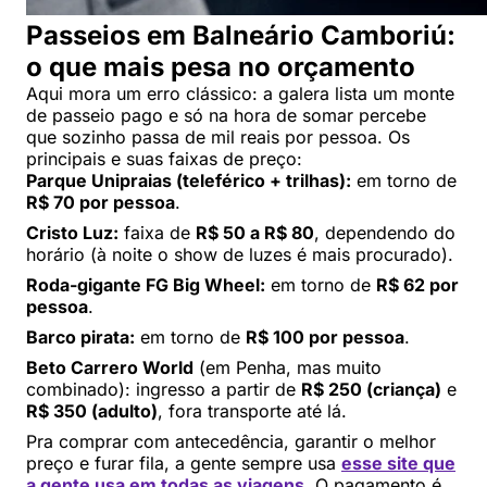
Passeios em Balneário Camboriú:
o que mais pesa no orçamento
Aqui mora um erro clássico: a galera lista um monte
de passeio pago e só na hora de somar percebe
que sozinho passa de mil reais por pessoa. Os
principais e suas faixas de preço:
Parque Unipraias (teleférico + trilhas):
em torno de
R$ 70 por pessoa
.
Cristo Luz:
faixa de
R$ 50 a R$ 80
, dependendo do
horário (à noite o show de luzes é mais procurado).
Roda-gigante FG Big Wheel:
em torno de
R$ 62 por
pessoa
.
Barco pirata:
em torno de
R$ 100 por pessoa
.
Beto Carrero World
(em Penha, mas muito
combinado): ingresso a partir de
R$ 250 (criança)
e
R$ 350 (adulto)
, fora transporte até lá.
Pra comprar com antecedência, garantir o melhor
preço e furar fila, a gente sempre usa
esse site que
a gente usa em todas as viagens
. O pagamento é