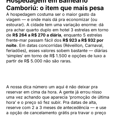
Hospedagem em Balneário
Camboriú: o item que mais pesa
A hospedagem costuma ser o maior gasto da
viagem — e onde mais dá pra economizar (ou
estourar). A cidade tem uma variação enorme: dá
pra achar quarto duplo em hotel 3 estrelas em torno
de
R$ 264 a R$ 270 a diária
, enquanto 5 estrelas
frente-mar passam fácil dos
R$ 923 a R$ 932 por
noite
. Em datas concorridas (Réveillon, Carnaval,
feriadões), esses valores sobem bastante — diárias
‘simples’ em torno de R$ 1.500 e opções de luxo a
partir de R$ 5.000 não são raras.
A nossa dica número um aqui é não deixar pra
reservar em cima da hora. A gente já errou nisso
uma vez achando que aparecia ‘promoção de última
hora’ e o preço só fez subir. Pra datas de alta,
reserve com 2 a 3 meses de antecedência — e use
a opção de cancelamento grátis pra travar o preço