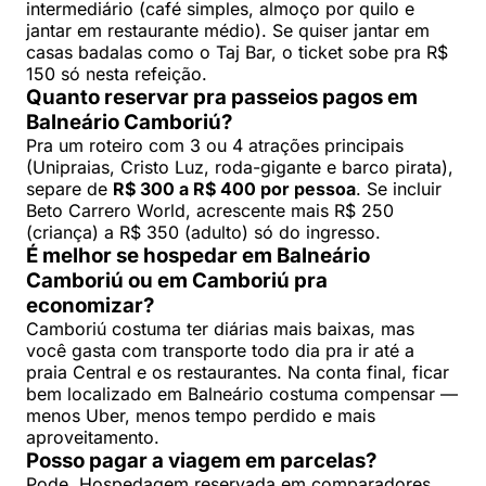
intermediário (café simples, almoço por quilo e
jantar em restaurante médio). Se quiser jantar em
casas badalas como o Taj Bar, o ticket sobe pra R$
150 só nesta refeição.
Quanto reservar pra passeios pagos em
Balneário Camboriú?
Pra um roteiro com 3 ou 4 atrações principais
(Unipraias, Cristo Luz, roda-gigante e barco pirata),
separe de
R$ 300 a R$ 400 por pessoa
. Se incluir
Beto Carrero World, acrescente mais R$ 250
(criança) a R$ 350 (adulto) só do ingresso.
É melhor se hospedar em Balneário
Camboriú ou em Camboriú pra
economizar?
Camboriú costuma ter diárias mais baixas, mas
você gasta com transporte todo dia pra ir até a
praia Central e os restaurantes. Na conta final, ficar
bem localizado em Balneário costuma compensar —
menos Uber, menos tempo perdido e mais
aproveitamento.
Posso pagar a viagem em parcelas?
Pode. Hospedagem reservada em comparadores