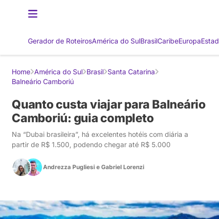
Gerador de Roteiros
América do Sul
Brasil
Caribe
Europa
Estad
Home
América do Sul
Brasil
Santa Catarina
Balneário Camboriú
Quanto custa viajar para Balneário
Camboriú: guia completo
Na “Dubai brasileira”, há excelentes hotéis com diária a
partir de R$ 1.500, podendo chegar até R$ 5.000
Andrezza Pugliesi
e
Gabriel Lorenzi