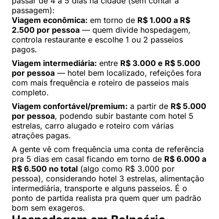
passar de 4 a 5 dias na cidade (sem contar a
passagem):
Viagem econômica:
em torno de
R$ 1.000 a R$
2.500 por pessoa
— quem divide hospedagem,
controla restaurante e escolhe 1 ou 2 passeios
pagos.
Viagem intermediária:
entre
R$ 3.000 e R$ 5.000
por pessoa
— hotel bem localizado, refeições fora
com mais frequência e roteiro de passeios mais
completo.
Viagem confortável/premium:
a partir de
R$ 5.000
por pessoa
, podendo subir bastante com hotel 5
estrelas, carro alugado e roteiro com várias
atrações pagas.
A gente vê com frequência uma conta de referência
pra 5 dias em casal ficando em torno de
R$ 6.000 a
R$ 6.500 no total
(algo como R$ 3.000 por
pessoa), considerando hotel 3 estrelas, alimentação
intermediária, transporte e alguns passeios. É o
ponto de partida realista pra quem quer um padrão
bom sem exageros.