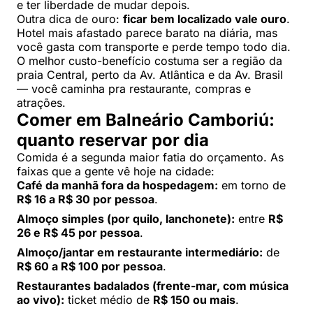
e ter liberdade de mudar depois.
Outra dica de ouro:
ficar bem localizado vale ouro
.
Hotel mais afastado parece barato na diária, mas
você gasta com transporte e perde tempo todo dia.
O melhor custo-benefício costuma ser a região da
praia Central, perto da Av. Atlântica e da Av. Brasil
— você caminha pra restaurante, compras e
atrações.
Comer em Balneário Camboriú:
quanto reservar por dia
Comida é a segunda maior fatia do orçamento. As
faixas que a gente vê hoje na cidade:
Café da manhã fora da hospedagem:
em torno de
R$ 16 a R$ 30 por pessoa
.
Almoço simples (por quilo, lanchonete):
entre
R$
26 e R$ 45 por pessoa
.
Almoço/jantar em restaurante intermediário:
de
R$ 60 a R$ 100 por pessoa
.
Restaurantes badalados (frente-mar, com música
ao vivo):
ticket médio de
R$ 150 ou mais
.