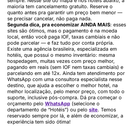
sempre. Nesse site do mapa e nos hotéis abaixo, a
maioria tem cancelamento gratuito. Reserve o
quanto antes pra garantir um preço bem menor —
se precisar cancelar, não paga nada.
Segunda dica, pra economizar AINDA MAIS
: esses
sites são ótimos, mas o pagamento é na moeda
local, então você paga IOF, taxas cambiais e não
pode parcelar — e faz tudo por conta própria.
Existe uma agência brasileira, especializada em
hotéis, que possui o mesmo inventário: mesma
hospedagem, muitas vezes com preço melhor,
pagando em reais (sem IOF nem taxas cambiais) e
parcelando em até 12x. Ainda tem atendimento por
WhatsApp com uma consultora especialista nesse
destino, que ajuda a escolher o melhor hotel, na
melhor localização, pelo menor preço, com todo o
suporte, inclusive pós-compra. Dá pra começar o
orçamento pelo
WhatsApp
(selecione o
departamento de “Hotéis”) ou pelo
site
. Temos
reservado sempre por lá, e além de economizar, a
experiência tem sido ótima!