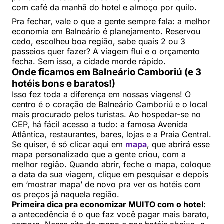
com café da manhã do hotel e almoço por quilo.
Pra fechar, vale o que a gente sempre fala: a melhor
economia em Balneário é planejamento. Reservou
cedo, escolheu boa região, sabe quais 2 ou 3
passeios quer fazer? A viagem flui e o orçamento
fecha. Sem isso, a cidade morde rápido.
Onde ficamos em Balneário Camboriú (e 3
hotéis bons e baratos!)
Isso fez toda a diferença em nossas viagens! O
centro é o coração de Balneário Camboriú e o local
mais procurado pelos turistas. Ao hospedar-se no
CEP, há fácil acesso a tudo: a famosa Avenida
Atlântica, restaurantes, bares, lojas e a Praia Central.
Se quiser, é só clicar aqui em
mapa
, que abrirá esse
mapa personalizado que a gente criou, com a
melhor região. Quando abrir, feche o mapa, coloque
a data da sua viagem, clique em pesquisar e depois
em ‘mostrar mapa’ de novo pra ver os hotéis com
os preços já naquela região.
Primeira dica pra economizar MUITO com o hotel
:
a antecedência é o que faz você pagar mais barato,