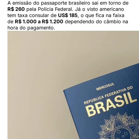
A emissão do passaporte brasileiro sai em torno de
R$ 260
pela Polícia Federal. Já o visto americano
tem taxa consular de
US$ 185
, o que fica na faixa
de
R$ 1.000 a R$ 1.200
dependendo do câmbio na
hora do pagamento.