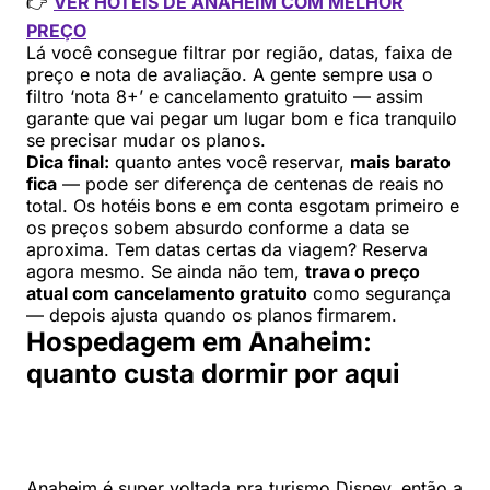
👉
VER HOTÉIS DE ANAHEIM COM MELHOR
PREÇO
Lá você consegue filtrar por região, datas, faixa de
preço e nota de avaliação. A gente sempre usa o
filtro ‘nota 8+’ e cancelamento gratuito — assim
garante que vai pegar um lugar bom e fica tranquilo
se precisar mudar os planos.
Dica final:
quanto antes você reservar,
mais barato
fica
— pode ser diferença de centenas de reais no
total. Os hotéis bons e em conta esgotam primeiro e
os preços sobem absurdo conforme a data se
aproxima. Tem datas certas da viagem? Reserva
agora mesmo. Se ainda não tem,
trava o preço
atual com cancelamento gratuito
como segurança
— depois ajusta quando os planos firmarem.
Hospedagem em Anaheim:
quanto custa dormir por aqui
Anaheim é super voltada pra turismo Disney, então a