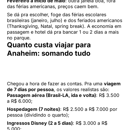
Fevereiro a início de maio
: outra janela boa, fora
das férias americanas, preços caem bem.
Se dá pra escolher, foge das férias escolares
brasileiras (janeiro, julho) e dos feriados americanos
(Thanksgiving, Natal, spring break). A economia em
passagem e hotel dá pra bancar 1 ou 2 dias a mais
no parque.
Quanto custa viajar para
Anaheim: somando tudo
Chegou a hora de fazer as contas. Pra uma
viagem
de 7 dias por pessoa
, os valores realistas são:
Passagem aérea (Brasil-LA, ida e volta)
: R$ 3.500
a R$ 6.000;
Hospedagem (7 noites)
: R$ 2.500 a R$ 7.000 por
pessoa (dividindo o quarto);
Ingressos Disney (2 a 5 dias)
: R$ 3.000 a R$
5.000;