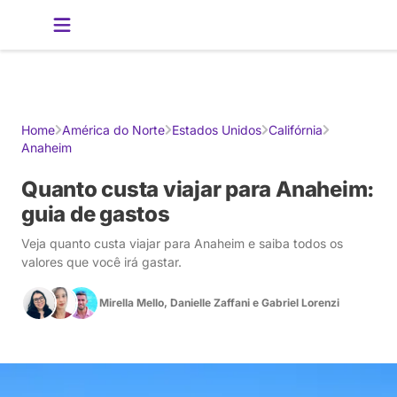
Gerador de Roteiros
América do Sul
Brasil
Caribe
Europa
Esta
Home
América do Norte
Estados Unidos
Califórnia
Anaheim
Quanto custa viajar para Anaheim:
guia de gastos
Veja quanto custa viajar para Anaheim e saiba todos os
valores que você irá gastar.
Mirella Mello
,
Danielle Zaffani
e
Gabriel Lorenzi