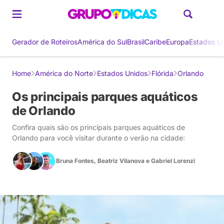
Gerador de Roteiros
América do Sul
Brasil
Caribe
Europa
Estados U
Home
América do Norte
Estados Unidos
Flórida
Orlando
Os principais parques aquáticos
de Orlando
Confira quais são os principais parques aquáticos de
Orlando para você visitar durante o verão na cidade:
Bruna Fontes
,
Beatriz Vilanova
e
Gabriel Lorenzi