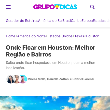
Gerador de Roteiros
América do Sul
Brasil
Caribe
Europa
Estados U
Home
América do Norte
Estados Unidos
Texas
Houston
Onde Ficar em Houston: Melhor
Região e Bairros
Saiba onde ficar hospedado em Houston, com a melhor
localização.
Mirella Mello
,
Danielle Zaffani
e
Gabriel Lorenzi