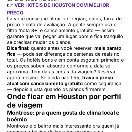
👉
VER HOTÉIS DE HOUSTON COM MELHOR
PREÇO
Lá você consegue filtrar por região, datas, faixa de
preço e nota de avaliação. A gente sempre usa o
filtro ‘nota 8+’ e cancelamento gratuito — assim
garante que vai pegar um lugar bom e fica tranquilo
se precisar mudar os planos.
Dica final:
quanto antes você reservar,
mais barato
fica
— pode ser diferença de centenas de reais no
total. Os hotéis bons e em conta esgotam primeiro e
os preços sobem absurdo conforme a data se
aproxima. Tem datas certas da viagem? Reserva
agora mesmo. Se ainda não tem,
trava o preço
atual com cancelamento gratuito
como segurança
— depois ajusta quando os planos firmarem.
Onde ficar em Houston por perfil
de viagem
Montrose: pra quem gosta de clima local e
boêmio
Montrose é o bairro mais interessante pra quem já
conhece o básico de Houston ou quer uma