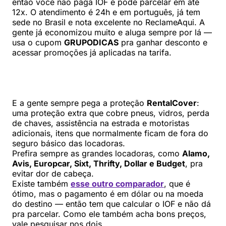
então você não paga IOF e pode parcelar em até
12x. O atendimento é 24h e em português, já tem
sede no Brasil e nota excelente no ReclameAqui. A
gente já economizou muito e aluga sempre por lá —
usa o cupom
GRUPODICAS
pra ganhar desconto e
acessar promoções já aplicadas na tarifa.
E a gente sempre pega a proteção
RentalCover
:
uma proteção extra que cobre pneus, vidros, perda
de chaves, assistência na estrada e motoristas
adicionais, itens que normalmente ficam de fora do
seguro básico das locadoras.
Prefira sempre as grandes locadoras, como
Alamo,
Avis, Europcar, Sixt, Thrifty, Dollar e Budget
, pra
evitar dor de cabeça.
Existe também
esse outro comparador
, que é
ótimo, mas o pagamento é em dólar ou na moeda
do destino — então tem que calcular o IOF e não dá
pra parcelar. Como ele também acha bons preços,
vale pesquisar nos dois.