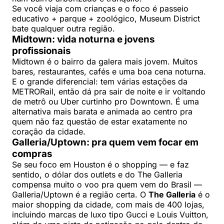
Se você viaja com crianças e o foco é passeio
educativo + parque + zoológico, Museum District
bate qualquer outra região.
Midtown: vida noturna e jovens
profissionais
Midtown é o bairro da galera mais jovem. Muitos
bares, restaurantes, cafés e uma boa cena noturna.
E o grande diferencial: tem várias estações da
METRORail, então dá pra sair de noite e ir voltando
de metrô ou Uber curtinho pro Downtown. É uma
alternativa mais barata e animada ao centro pra
quem não faz questão de estar exatamente no
coração da cidade.
Galleria/Uptown: pra quem vem focar em
compras
Se seu foco em Houston é o shopping — e faz
sentido, o dólar dos outlets e do The Galleria
compensa muito o voo pra quem vem do Brasil —
Galleria/Uptown é a região certa. O
The Galleria
é o
maior shopping da cidade, com mais de 400 lojas,
incluindo marcas de luxo tipo Gucci e Louis Vuitton,