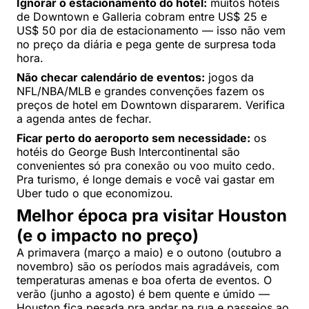
Ignorar o estacionamento do hotel:
muitos hotéis
de Downtown e Galleria cobram entre US$ 25 e
US$ 50 por dia de estacionamento — isso não vem
no preço da diária e pega gente de surpresa toda
hora.
Não checar calendário de eventos:
jogos da
NFL/NBA/MLB e grandes convenções fazem os
preços de hotel em Downtown dispararem. Verifica
a agenda antes de fechar.
Ficar perto do aeroporto sem necessidade:
os
hotéis do George Bush Intercontinental são
convenientes só pra conexão ou voo muito cedo.
Pra turismo, é longe demais e você vai gastar em
Uber tudo o que economizou.
Melhor época pra visitar Houston
(e o impacto no preço)
A primavera (março a maio) e o outono (outubro a
novembro) são os períodos mais agradáveis, com
temperaturas amenas e boa oferta de eventos. O
verão (junho a agosto) é bem quente e úmido —
Houston fica pesada pra andar na rua e passeios ao