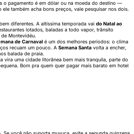
as o pagamento é em dólar ou na moeda do destino —
o ele também acha bons preços, vale pesquisar nos dois.
bem diferentes. A altíssima temporada vai
do Natal ao
estaurantes lotados, baladas a todo vapor, trânsito
 de Montevidéu.
semana de Carnaval
é um dos melhores períodos: o clima
preços recuam um pouco. A
Semana Santa
volta a encher,
nos balada de praia.
a vira uma cidade litorânea bem mais tranquila, parte do
 pequena. Bom pra quem quer pagar mais barato em hotel
o
. Se você não suporta muvuca, evite a segunda quinzena