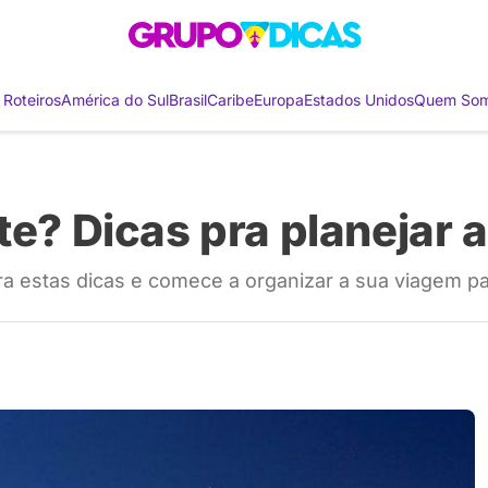
 Roteiros
América do Sul
Brasil
Caribe
Europa
Estados Unidos
Quem So
te? Dicas pra planejar 
a estas dicas e comece a organizar a sua viagem par