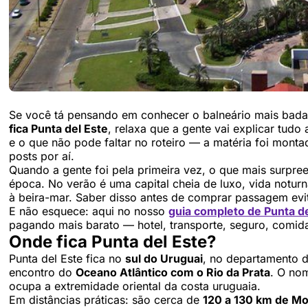
Se você tá pensando em conhecer o balneário mais bada
fica Punta del Este
, relaxa que a gente vai explicar tudo
e o que não pode faltar no roteiro — a matéria foi monta
posts por aí.
Quando a gente foi pela primeira vez, o que mais surp
época. No verão é uma capital cheia de luxo, vida noturna
à beira-mar. Saber disso antes de comprar passagem evit
E não esquece: aqui no nosso
guia completo de Punta de
pagando mais barato — hotel, transporte, seguro, comida
Onde fica Punta del Este?
Punta del Este fica no
sul do Uruguai
, no departamento 
encontro do
Oceano Atlântico com o Rio da Prata
. O nom
ocupa a extremidade oriental da costa uruguaia.
Em distâncias práticas: são cerca de
120 a 130 km de M