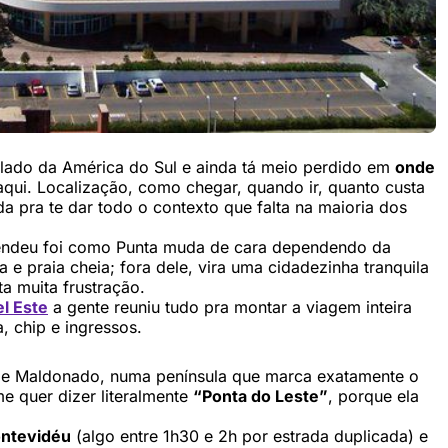
lado da América do Sul e ainda tá meio perdido em
onde
 aqui. Localização, como chegar, quando ir, quanto custa
da pra te dar todo o contexto que falta na maioria dos
reendeu foi como Punta muda de cara dependendo da
 e praia cheia; fora dele, vira uma cidadezinha tranquila
a muita frustração.
l Este
a gente reuniu tudo pra montar a viagem inteira
, chip e ingressos.
de Maldonado, numa península que marca exatamente o
e quer dizer literalmente
“Ponta do Leste”
, porque ela
ontevidéu
(algo entre 1h30 e 2h por estrada duplicada) e