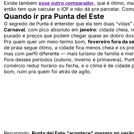
Existe também
esse outro comparador
, que é ótimo, m
então tem que calcular o IOF e não dá pra parcelar. Com
Quando ir pra Punta del Este
O segredo de Punta é entender que ela tem duas “vidas” 
Carnaval
, com pico absoluto em
janeiro
: cidade cheia, r
puxado e preços que podem chegar quase ao dobro dos
Pra quem quer um meio-termo bom,
fevereiro fora da 
de praia segue ótimo, a cidade fica menos cheia e os 
mas com perfil diferente — mais turismo de família e me
Fora desses períodos (outono, inverno e primavera), Punt
comércio reduz horário ou fecha, e o clima é de cidade
bom, ruim pra quem foi atrás de agito.
Resumindo:
Punta del Este “acontece” mesmo no verã