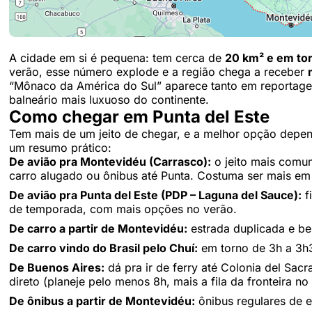
A cidade em si é pequena: tem cerca de
20 km² e em tor
verão, esse número explode e a região chega a receber
“Mônaco da América do Sul” aparece tanto em reportage
balneário mais luxuoso do continente.
Como chegar em Punta del Este
Tem mais de um jeito de chegar, e a melhor opção depen
um resumo prático:
De avião pra Montevidéu (Carrasco):
o jeito mais comu
carro alugado ou ônibus até Punta. Costuma ser mais em 
De avião pra Punta del Este (PDP – Laguna del Sauce):
f
de temporada, com mais opções no verão.
De carro a partir de Montevidéu:
estrada duplicada e be
De carro vindo do Brasil pelo Chuí:
em torno de 3h a 3h30
De Buenos Aires:
dá pra ir de ferry até Colonia del Sacr
direto (planeje pelo menos 8h, mais a fila da fronteira no
De ônibus a partir de Montevidéu:
ônibus regulares de 