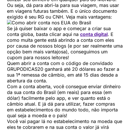
Ou seja, dá para abri-la para sua viagem, mas usar
em viagens futuras também. E o único documento
exigido é seu RG ou CNH. Veja mais vantagens:
Se já quiser baixar o app e começar a criar sua
conta globa, basta clicar aqui na
conta digital
. E
como muita gente está abrindo a conta com eles
por causa de nossos blogs (e por ser realmente uma
opção bem mais vantajosa), conseguimos um
cupom para nossos leitores!
Quem abrir a conta com o código de convidado
GRUPODICAS20 ganhará até 20 dólares ao fazer a
sua 1ª remessa de câmbio, em até 15 dias desde a
abertura da conta.
Com a conta aberta, você consegue enviar dinheiro
da sua conta do Brasil (em reais) para essa (em
dólar) facilmente pelo app, e ver quanto está o
câmbio atual. E já dá para utilizar, fazer compras
em estabelecimentos do mundo todo, não importa
qual seja a moeda e o país!
Você vai pagar lá no estabelecimento na moeda que
eles te cobrarem e na sua conta o valor já virá