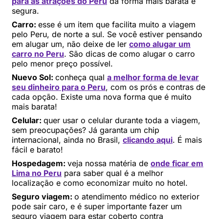
para as atrações do Peru
da forma mais barata e
segura.
Carro:
esse é um item que facilita muito a viagem
pelo Peru, de norte a sul. Se você estiver pensando
em alugar um, não deixe de ler
como alugar um
carro no Peru
. São dicas de como alugar o carro
pelo menor preço possível.
Nuevo Sol:
conheça qual
a melhor forma de levar
seu dinheiro para o Peru
, com os prós e contras de
cada opção. Existe uma nova forma que é muito
mais barata!
Celular:
quer usar o celular durante toda a viagem,
sem preocupações? Já garanta um chip
internacional, ainda no Brasil,
clicando aqui
. É mais
fácil e barato!
Hospedagem:
veja nossa matéria de
onde ficar em
Lima no Peru
para saber qual é a melhor
localização e como economizar muito no hotel.
Seguro viagem:
o atendimento médico no exterior
pode sair caro, e é super importante fazer um
seguro viagem para estar coberto contra