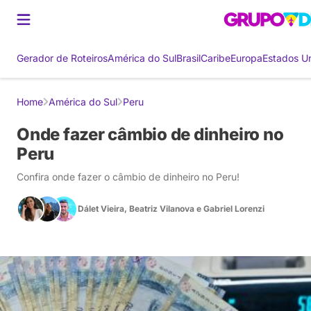
Gerador de Roteiros
América do Sul
Brasil
Caribe
Europa
Estados U
Home
América do Sul
Peru
Onde fazer câmbio de dinheiro no
Peru
Confira onde fazer o câmbio de dinheiro no Peru!
Dálet Vieira
,
Beatriz Vilanova
e
Gabriel Lorenzi