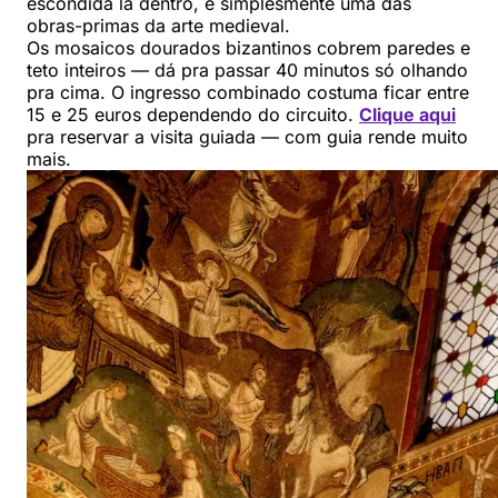
escondida lá dentro, é simplesmente uma das
obras-primas da arte medieval.
Os mosaicos dourados bizantinos cobrem paredes e
teto inteiros — dá pra passar 40 minutos só olhando
pra cima. O ingresso combinado costuma ficar entre
15 e 25 euros dependendo do circuito.
Clique aqui
pra reservar a visita guiada — com guia rende muito
mais.