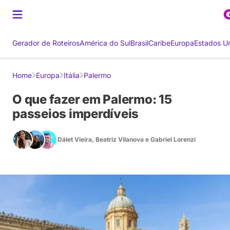
Gerador de Roteiros
América do Sul
Brasil
Caribe
Europa
Estados U
Home
Europa
Itália
Palermo
O que fazer em Palermo: 15
passeios imperdíveis
Dálet Vieira
,
Beatriz Vilanova
e
Gabriel Lorenzi