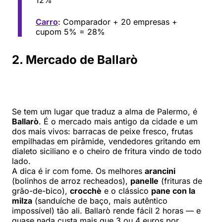
12%
Carro
: Comparador + 20 empresas +
cupom 5% = 28%
2. Mercado de Ballarò
Se tem um lugar que traduz a alma de Palermo, é
Ballarò
. É o mercado mais antigo da cidade e um
dos mais vivos: barracas de peixe fresco, frutas
empilhadas em pirâmide, vendedores gritando em
dialeto siciliano e o cheiro de fritura vindo de todo
lado.
A dica é ir com fome. Os melhores
arancini
(bolinhos de arroz recheados),
panelle
(frituras de
grão-de-bico),
crocchè
e o clássico
pane con la
milza
(sanduíche de baço, mais autêntico
impossível) tão ali. Ballarò rende fácil 2 horas — e
quase nada custa mais que 3 ou 4 euros por