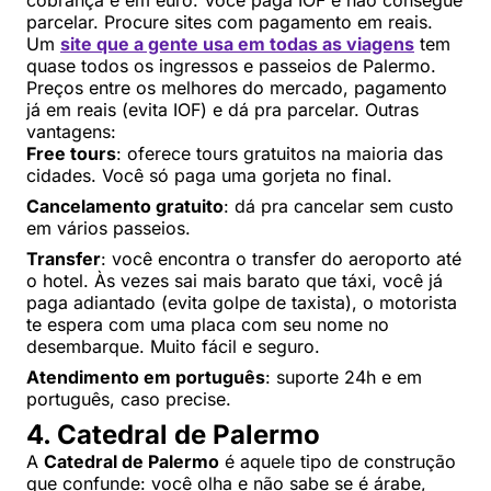
cobrança é em euro. Você paga IOF e não consegue
parcelar. Procure sites com pagamento em reais.
Um
site que a gente usa em todas as viagens
tem
quase todos os ingressos e passeios de Palermo.
Preços entre os melhores do mercado, pagamento
já em reais (evita IOF) e dá pra parcelar. Outras
vantagens:
Free tours
: oferece tours gratuitos na maioria das
cidades. Você só paga uma gorjeta no final.
Cancelamento gratuito
: dá pra cancelar sem custo
em vários passeios.
Transfer
: você encontra o transfer do aeroporto até
o hotel. Às vezes sai mais barato que táxi, você já
paga adiantado (evita golpe de taxista), o motorista
te espera com uma placa com seu nome no
desembarque. Muito fácil e seguro.
Atendimento em português
: suporte 24h e em
português, caso precise.
4. Catedral de Palermo
A
Catedral de Palermo
é aquele tipo de construção
que confunde: você olha e não sabe se é árabe,