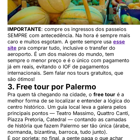
IMPORTANTE
: compre os ingressos dos passeios
SEMPRE com antecedência. Na hora é sempre mais
caro e muitos esgotam. A gente sempre usa
esse
site
pra comprar tudo, inclusive o transfer do
aeroporto. É um dos maiores do mundo, tem
sempre o menor preço e é o único com pagamento
já em reais, evitando o IOF de pagamentos
internacionais. Sem falar nos tours gratuitos, que
são ótimos!
3. Free tour por Palermo
Pra quem tá chegando na cidade, o
free tour
é a
melhor forma de se localizar e entender a lógica do
centro histórico. Um guia local leva a galera pelos
principais pontos — Teatro Massimo, Quattro Canti,
Piazza Pretoria, Catedral — contando as camadas
de história que fazem Palermo ser tão única (árabe,
normanda, bizantina, barroca, tudo junto).
É por gorjeta: no final, a gente paga o que achar