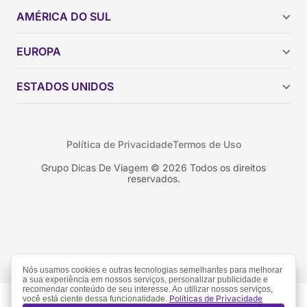
AMÉRICA DO SUL
Argentina
EUROPA
Brasil
Chile
ESTADOS UNIDOS
Colômbia
Peru
Califórnia
Uruguai
Flórida
Política de Privacidade
Termos de Uso
Geórgia
Nova York
Grupo Dicas De Viagem © 2026 Todos os direitos
reservados.
Orlando
Nós usamos cookies e outras tecnologias semelhantes para melhorar
a sua experiência em nossos serviços, personalizar publicidade e
recomendar conteúdo de seu interesse. Ao utilizar nossos serviços,
Políticas de Privacidade
você está ciente dessa funcionalidade.