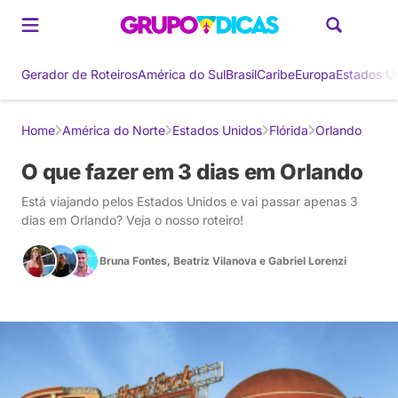
Gerador de Roteiros
América do Sul
Brasil
Caribe
Europa
Estados U
Home
América do Norte
Estados Unidos
Flórida
Orlando
O que fazer em 3 dias em Orlando
Está viajando pelos Estados Unidos e vai passar apenas 3
dias em Orlando? Veja o nosso roteiro!
Bruna Fontes
,
Beatriz Vilanova
e
Gabriel Lorenzi