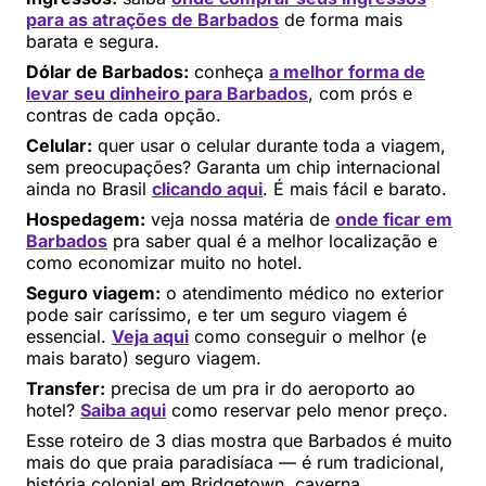
para as atrações de Barbados
de forma mais
barata e segura.
Dólar de Barbados:
conheça
a melhor forma de
levar seu dinheiro para Barbados
, com prós e
contras de cada opção.
Celular:
quer usar o celular durante toda a viagem,
sem preocupações? Garanta um chip internacional
ainda no Brasil
clicando aqui
. É mais fácil e barato.
Hospedagem:
veja nossa matéria de
onde ficar em
Barbados
pra saber qual é a melhor localização e
como economizar muito no hotel.
Seguro viagem:
o atendimento médico no exterior
pode sair caríssimo, e ter um seguro viagem é
essencial.
Veja aqui
como conseguir o melhor (e
mais barato) seguro viagem.
Transfer:
precisa de um pra ir do aeroporto ao
hotel?
Saiba aqui
como reservar pelo menor preço.
Esse roteiro de 3 dias mostra que Barbados é muito
mais do que praia paradisíaca — é rum tradicional,
história colonial em Bridgetown, caverna