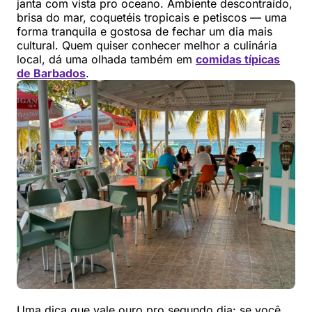
janta com vista pro oceano. Ambiente descontraído,
brisa do mar, coquetéis tropicais e petiscos — uma
forma tranquila e gostosa de fechar um dia mais
cultural. Quem quiser conhecer melhor a culinária
local, dá uma olhada também em
comidas típicas
de Barbados
.
Uma dica que vale ouro pro segundo dia: se você