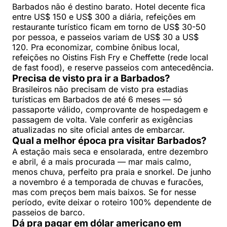
Barbados não é destino barato. Hotel decente fica
entre US$ 150 e US$ 300 a diária, refeições em
restaurante turístico ficam em torno de US$ 30-50
por pessoa, e passeios variam de US$ 30 a US$
120. Pra economizar, combine ônibus local,
refeições no Oistins Fish Fry e Cheffette (rede local
de fast food), e reserve passeios com antecedência.
Precisa de visto pra ir a Barbados?
Brasileiros não precisam de visto pra estadias
turísticas em Barbados de até 6 meses — só
passaporte válido, comprovante de hospedagem e
passagem de volta. Vale conferir as exigências
atualizadas no site oficial antes de embarcar.
Qual a melhor época pra visitar Barbados?
A estação mais seca e ensolarada, entre dezembro
e abril, é a mais procurada — mar mais calmo,
menos chuva, perfeito pra praia e snorkel. De junho
a novembro é a temporada de chuvas e furacões,
mas com preços bem mais baixos. Se for nesse
período, evite deixar o roteiro 100% dependente de
passeios de barco.
Dá pra pagar em dólar americano em