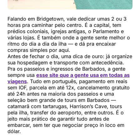
Falando em Bridgetown, vale dedicar umas 2 ou 3
horas pra caminhar pelo centro. É a capital, tem
prédios coloniais, igrejas antigas, o Parlamento e
várias lojas. É também onde a gente sente melhor o
ritmo do dia a dia da ilha — e dá pra encaixar
compras simples por aqui.
Antes de fechar o dia, uma dica de ouro: já organize
sua hospedagem e transporte com antecedência.
Pra os passeios e ingressos de Barbados, a gente
sempre usa
esse site que a gente usa em todas as
viagens
. Tudo em português, pagamento em reais
sem IOF, parcela em até 12x, cancelamento gratuito
até 24h antes na maioria dos passeios e uma
seleção bem grande de tours em Barbados —
catamarã com tartarugas, Harrison’s Cave, tours
pela ilha, transfer do aeroporto, entre outros. É o
jeito mais prático de garantir tudo antes de
embarcar, sem ter que negociar preço in loco em
dólar.