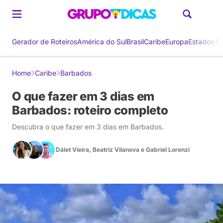
Gerador de Roteiros
América do Sul
Brasil
Caribe
Europa
Estados U
Home
Caribe
Barbados
O que fazer em 3 dias em
Barbados: roteiro completo
Descubra o que fazer em 3 dias em Barbados.
Dálet Vieira
,
Beatriz Vilanova
e
Gabriel Lorenzi