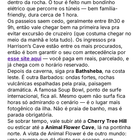
dentro da rocha. O tour é feito num bondinho
elétrico que percorre os túneis — bem família-
friendly, dura cerca de 1 hora.
Os passeios saem cedo, geralmente entre 8h30 e
9h, então vale chegar bem na primeira leva pra
evitar excursão de cruzeiro (que costuma chegar no
meio da manhã e lota tudo). Os ingressos pra
Harrison’s Cave estão entre os mais procurados,
então é bom garantir o seu com antecedência por
esse site aqui
— você paga em reais, parcelado, e
já chega com o horário reservado.
Depois da caverna, siga pra
Bathsheba
, na costa
leste. É outra Barbados: ondas fortes, rochas
vulcânicas espalhadas pela praia, paisagem
dramática. A famosa Soup Bowl, ponto de surfe
internacional, fica ali. Mesmo quem não surfa fica
horas só admirando o cenário — é o lugar mais
fotogênico da ilha. Não é praia de banho, mas é
parada obrigatória.
Se sobrar tempo, vale subir até a
Cherry Tree Hill
ou esticar até a
Animal Flower Cave
, lá na pontinha
norte. A vista de Animal Flower é de outro mundo:
uma caverna que dá direto pro oceano, com