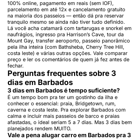
100% online, pagamento em reais (sem IOF),
parcelamento em até 12x e cancelamento gratuito
na maioria dos passeios — então dá pra reservar
tranquilo mesmo se ainda não tiver tudo definido.
Lá você acha catamarã com tartarugas e snorkel em
naufrágios, ingresso pra Harrison’s Cave, tour da
Mount Gay, transfer aeroporto, passeio panorâmico
pela ilha inteira (com Bathsheba, Cherry Tree Hill,
costa leste) e várias outras opções. Vale comparar
preço e ler os comentários de quem já fez antes de
fechar.
Perguntas frequentes sobre 3
dias em Barbados
3 dias em Barbados é tempo suficiente?
É um tempo bom pra ter um gostinho da ilha e
conhecer o essencial: praia, Bridgetown, rum,
caverna e costa leste. Pra explorar Barbados com
calma e incluir mais passeios de barco e praias
afastadas, o ideal seriam 5 a 7 dias. Mas 3 dias bem
planejados rendem MUITO.
Vale a pena alugar carro em Barbados pra 3