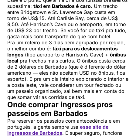
Esse é o ponto que a maioria dos turistas brasileiros
subestima:
táxi em Barbados é caro
. Um trecho
entre Bridgetown e St. Lawrence Gap custa em
torno de US$ 15. Até Carlisle Bay, cerca de US$
9,50. Até Harrison’s Cave ou o aeroporto, em torno
de US$ 23 por trecho. Se você for de táxi pra tudo,
gasta mais com transporte do que com hotel.
Pra um roteiro de 3 dias bem agrupado por região,
o melhor combo é:
táxi para os deslocamentos
longos
(tipo aeroporto e Harrison’s Cave) +
ônibus
local
pra trechos mais curtos. O ônibus custa cerca
de 2 dólares de Barbados (que é diferente do dólar
americano — eles não aceitam USD no ônibus, fica
esperto). E pra um dia inteiro explorando o interior e
a costa leste, vale considerar um tour fechado ou
um passeio organizado, sai bem mais em conta do
que somar várias corridas de táxi.
Onde comprar ingressos pros
passeios em Barbados
Pra reservar os passeios com antecedência e em
português, a gente sempre usa
esse site de
ingressos de Barbados
. É super seguro, funciona