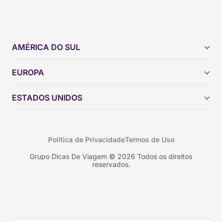
AMÉRICA DO SUL
Argentina
EUROPA
Brasil
Chile
ESTADOS UNIDOS
Colômbia
Peru
Califórnia
Uruguai
Flórida
Política de Privacidade
Termos de Uso
Geórgia
Nova York
Grupo Dicas De Viagem © 2026 Todos os direitos
reservados.
Orlando