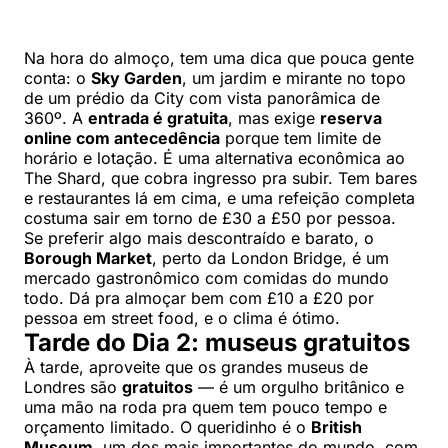
Na hora do almoço, tem uma dica que pouca gente
conta: o
Sky Garden
, um jardim e mirante no topo
de um prédio da City com vista panorâmica de
360º. A
entrada é gratuita
, mas exige
reserva
online com antecedência
porque tem limite de
horário e lotação. É uma alternativa econômica ao
The Shard, que cobra ingresso pra subir. Tem bares
e restaurantes lá em cima, e uma refeição completa
costuma sair em torno de £30 a £50 por pessoa.
Se preferir algo mais descontraído e barato, o
Borough Market
, perto da London Bridge, é um
mercado gastronômico com comidas do mundo
todo. Dá pra almoçar bem com £10 a £20 por
pessoa em street food, e o clima é ótimo.
Tarde do Dia 2: museus gratuitos
À tarde, aproveite que os grandes museus de
Londres são
gratuitos
— é um orgulho britânico e
uma mão na roda pra quem tem pouco tempo e
orçamento limitado. O queridinho é o
British
Museum
, um dos mais importantes do mundo, com