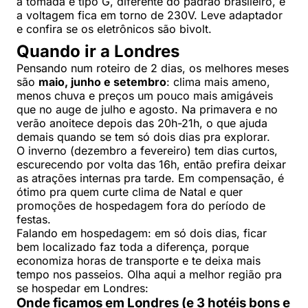
a tomada é tipo G, diferente do padrão brasileiro, e
a voltagem fica em torno de 230V. Leve adaptador
e confira se os eletrônicos são bivolt.
Quando ir a Londres
Pensando num roteiro de 2 dias, os melhores meses
são
maio, junho e setembro
: clima mais ameno,
menos chuva e preços um pouco mais amigáveis
que no auge de julho e agosto. Na primavera e no
verão anoitece depois das 20h-21h, o que ajuda
demais quando se tem só dois dias pra explorar.
O inverno (dezembro a fevereiro) tem dias curtos,
escurecendo por volta das 16h, então prefira deixar
as atrações internas pra tarde. Em compensação, é
ótimo pra quem curte clima de Natal e quer
promoções de hospedagem fora do período de
festas.
Falando em hospedagem: em só dois dias, ficar
bem localizado faz toda a diferença, porque
economiza horas de transporte e te deixa mais
tempo nos passeios. Olha aqui a melhor região pra
se hospedar em Londres:
Onde ficamos em Londres (e 3 hotéis bons e