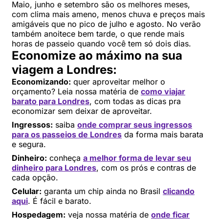
Maio, junho e setembro são os melhores meses,
com clima mais ameno, menos chuva e preços mais
amigáveis que no pico de julho e agosto. No verão
também anoitece bem tarde, o que rende mais
horas de passeio quando você tem só dois dias.
Economize ao máximo na sua
viagem a Londres:
Economizando:
quer aproveitar melhor o
orçamento? Leia nossa matéria de
como viajar
barato para Londres
, com todas as dicas pra
economizar sem deixar de aproveitar.
Ingressos:
saiba
onde comprar seus ingressos
para os passeios de Londres
da forma mais barata
e segura.
Dinheiro:
conheça
a melhor forma de levar seu
dinheiro para Londres
, com os prós e contras de
cada opção.
Celular:
garanta um chip ainda no Brasil
clicando
aqui
. É fácil e barato.
Hospedagem:
veja nossa matéria de
onde ficar