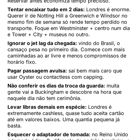
Reservar antes economiza tempo precioso.
Tentar encaixar tudo em 2 dias:
Londres é enorme.
Querer ir de Notting Hill a Greenwich e Windsor no
mesmo fim de semana só rende tempo perdido no
transporte. Foque em Westminster + centro num dia
e Tower + City + museus no outro.
Ignorar o jet lag da chegada:
vindo do Brasil, o
cansaço pesa no primeiro dia. Comece com mais
caminhadas ao ar livre e menos compromissos de
horário fixo.
Pagar passagem avulsa:
sai bem mais caro que
usar Oyster ou contactless com capping.
Não conferir os dias da troca da guarda:
muita
gente vai a Buckingham e descobre na hora que
naquele dia não tem cerimônia.
Levar libras demais em espécie:
Londres é
extremamente cashless, quase tudo aceita cartão
até em valores baixos. Uma quantia pequena já
basta.
Esquecer o adaptador de tomada:
no Reino Unido