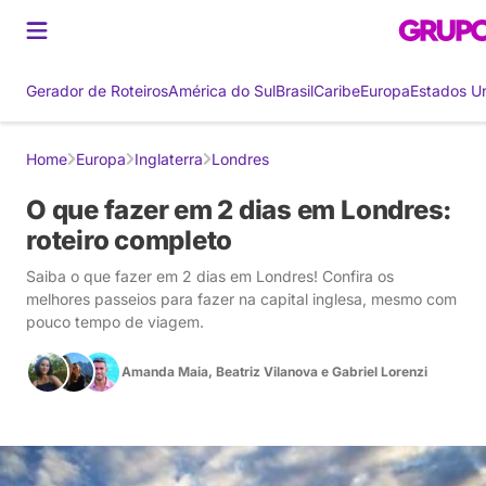
Gerador de Roteiros
América do Sul
Brasil
Caribe
Europa
Estados U
Home
Europa
Inglaterra
Londres
O que fazer em 2 dias em Londres:
roteiro completo
Saiba o que fazer em 2 dias em Londres! Confira os
melhores passeios para fazer na capital inglesa, mesmo com
pouco tempo de viagem.
Amanda Maia
,
Beatriz Vilanova
e
Gabriel Lorenzi