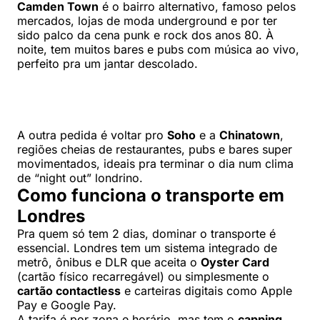
Camden Town
é o bairro alternativo, famoso pelos
mercados, lojas de moda underground e por ter
sido palco da cena punk e rock dos anos 80. À
noite, tem muitos bares e pubs com música ao vivo,
perfeito pra um jantar descolado.
A outra pedida é voltar pro
Soho
e a
Chinatown
,
regiões cheias de restaurantes, pubs e bares super
movimentados, ideais pra terminar o dia num clima
de “night out” londrino.
Como funciona o transporte em
Londres
Pra quem só tem 2 dias, dominar o transporte é
essencial. Londres tem um sistema integrado de
metrô, ônibus e DLR que aceita o
Oyster Card
(cartão físico recarregável) ou simplesmente o
cartão contactless
e carteiras digitais como Apple
Pay e Google Pay.
A tarifa é por zona e horário, mas tem o
capping