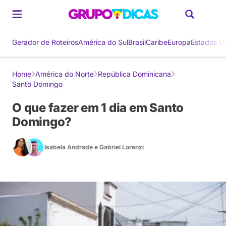
Gerador de Roteiros
América do Sul
Brasil
Caribe
Europa
Estados U
Home
América do Norte
República Dominicana
Santo Domingo
O que fazer em 1 dia em Santo
Domingo?
Isabela Andrade
e
Gabriel Lorenzi