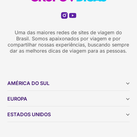
Uma das maiores redes de sites de viagem do
Brasil. Somos apaixonados por viagem e por
compartilhar nossas experiências, buscando sempre
dar as melhores dicas de viagem para as pessoas.
AMÉRICA DO SUL
Argentina
EUROPA
Brasil
Chile
ESTADOS UNIDOS
Colômbia
Peru
Califórnia
Uruguai
Flórida