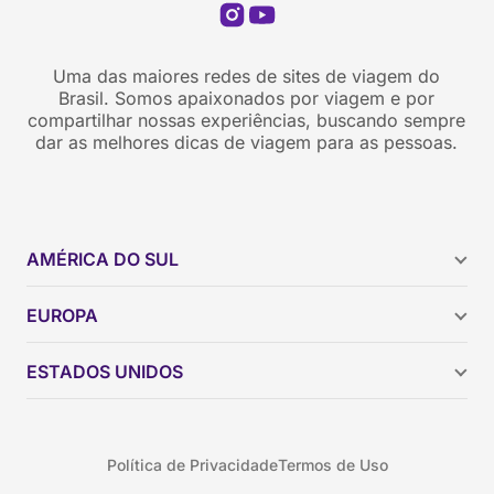
Uma das maiores redes de sites de viagem do
Brasil. Somos apaixonados por viagem e por
compartilhar nossas experiências, buscando sempre
dar as melhores dicas de viagem para as pessoas.
AMÉRICA DO SUL
Argentina
EUROPA
Brasil
Chile
ESTADOS UNIDOS
Colômbia
Peru
Califórnia
Uruguai
Flórida
Política de Privacidade
Termos de Uso
Geórgia