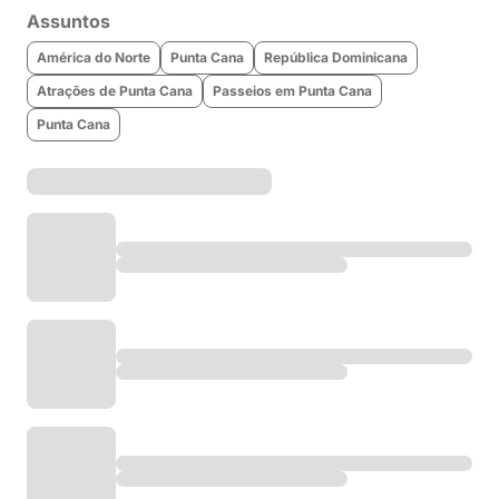
Assuntos
América do Norte
Punta Cana
República Dominicana
Atrações de Punta Cana
Passeios em Punta Cana
Punta Cana
Recomendados
O melhor e mais barato seguro
viagem (R$11/dia)
O melhor chip de viagem
internacional e eSIM (até 50%off)