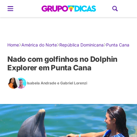
Gerador de Roteiros
América do Sul
Brasil
Caribe
Europa
Estados U
Home
América do Norte
República Dominicana
Punta Cana
Nado com golfinhos no Dolphin
Explorer em Punta Cana
Isabela Andrade
e
Gabriel Lorenzi