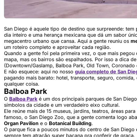
San Diego é aquele tipo de destino que surpreende: tem 
dia inteiro e uma herança mexicana que dá um sabor únic
megacentro urbano que cansa. Aqui a gente reuniu os
me
um roteiro completo e aproveitar cada região.
Quando a gente foi pela primeira vez, o que mais pegou 
mapa, mas os bairros são espalhados. Por isso a dica de
(Downtown/Gaslamp, Balboa Park, Old Town, Coronado e L
E não esquece: aqui no nosso
guia completo de San Die
pagando mais barato: hotel, transporte, seguro, comida, 
qualquer coisa.
Balboa Park
O
Balboa Park
é um dos principais parques de San Dieg
símbolos da cidade e um verdadeiro eixo cultural.
Ele reúne mais de 15 museus, jardins, teatros, áreas par
famoso, o San Diego Zoo, que a gente comenta logo aba
Organ Pavilion
e o
Botanical Building
.
O parque fica a poucos minutos do centro de San Diego 
sempre tem atração super bacana pra conferir de graça.