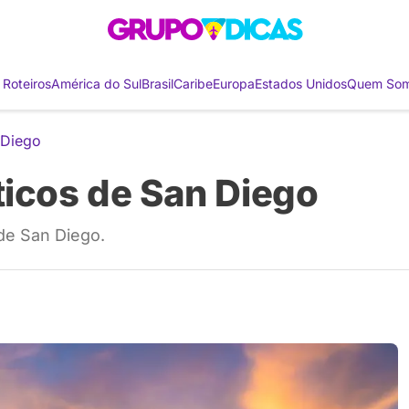
 Roteiros
América do Sul
Brasil
Caribe
Europa
Estados Unidos
Quem So
 Diego
ticos de San Diego
de San Diego.