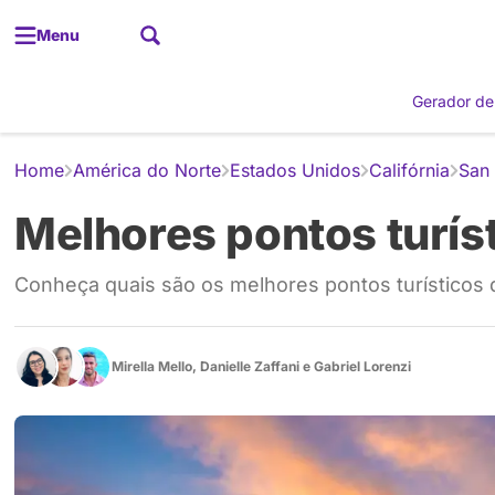
Menu
Gerador de
Home
América do Norte
Estados Unidos
Califórnia
San
Melhores pontos turís
Conheça quais são os melhores pontos turísticos 
Mirella Mello
,
Danielle Zaffani
e
Gabriel Lorenzi