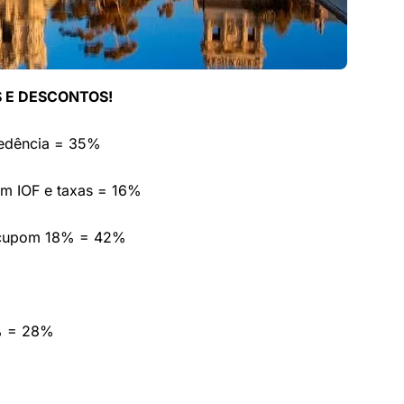
 E DESCONTOS!
cedência = 35%
em IOF e taxas = 16%
 cupom 18% = 42%
% = 28%