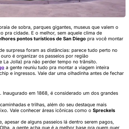
praia de sobra, parques gigantes, museus que valem o
o pra cidade. E o melhor, sem aquele clima de
lhores pontos turísticos de San Diego
pra você montar
de surpresa foram as distâncias: parece tudo perto no
 ouro é organizar os passeios por região
a Jolla) pra não perder tempo no trânsito.
go
a gente reuniu tudo pra montar a viagem inteira
chip e ingressos. Vale dar uma olhadinha antes de fechar
o. Inaugurado em 1868, é considerado um dos grandes
a caminhadas e trilhas, além do seu destaque mais
ixo. Vale conhecer áreas icônicas como o
Spreckels
e, apesar de alguns passeios lá dentro serem pagos,
 Olha, a gente acha que é a melhor base pra quem quer