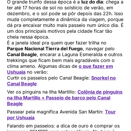
O grande trunfo dessa época é a
luz do dia
: chega a
ter até 17 horas de sol no solstício de verão, em
dezembro, e o sol pode se pôr depois das 22h. Isso
muda completamente a dinâmica da viagem, porque
dá pra encaixar muito mais passeio num único dia. É
um dos principais motivos pela cidade ficar tão
cheia nessa época.
É a janela ideal pra quem quer fazer trilha no
Parque Nacional Tierra del Fuego
, navegar pelo
Canal Beagle
, encarar a Laguna Esmeralda e outros
trekkings que ficam bem mais agradáveis com o
clima ameno. Algumas dicas de
o que fazer em
Ushuaia
no verão:
Curtir os passeios pelo Canal Beagle:
Snorkel no
Canal Beagle
Ver os pinguins na Ilha Martillo:
Colônia de pinguins
na Ilha Martillo + Passeio de barco pelo Canal
Beagle
Passear pela magnífica Avenida San Martín:
Tour
por Ushuaia
Falando em passeios: a dica de ouro é comprar os