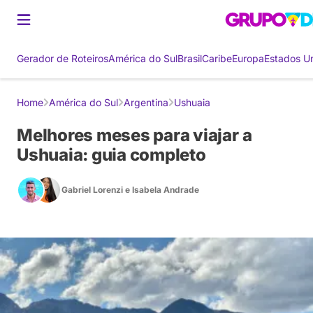
Gerador de Roteiros
América do Sul
Brasil
Caribe
Europa
Estados U
Home
América do Sul
Argentina
Ushuaia
Melhores meses para viajar a
Ushuaia: guia completo
Gabriel Lorenzi
e
Isabela Andrade