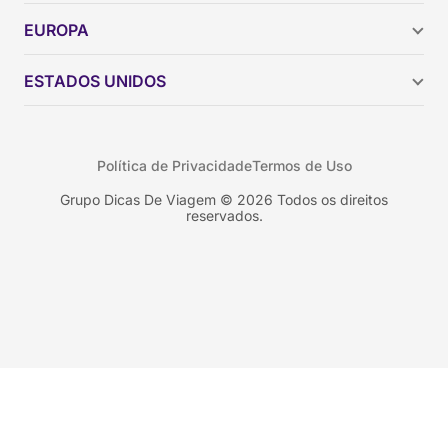
Argentina
EUROPA
Brasil
Chile
ESTADOS UNIDOS
Colômbia
Peru
Califórnia
Uruguai
Flórida
Política de Privacidade
Termos de Uso
Geórgia
Nova York
Grupo Dicas De Viagem © 2026 Todos os direitos
reservados.
Orlando