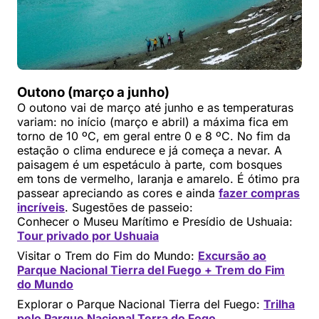
Outono (março a junho)
O outono vai de março até junho e as temperaturas
variam: no início (março e abril) a máxima fica em
torno de 10 ºC, em geral entre 0 e 8 ºC. No fim da
estação o clima endurece e já começa a nevar. A
paisagem é um espetáculo à parte, com bosques
em tons de vermelho, laranja e amarelo. É ótimo pra
passear apreciando as cores e ainda
fazer compras
incríveis
. Sugestões de passeio:
Conhecer o Museu Marítimo e Presídio de Ushuaia:
Tour privado por Ushuaia
Visitar o Trem do Fim do Mundo:
Excursão ao
Parque Nacional Tierra del Fuego + Trem do Fim
do Mundo
Explorar o Parque Nacional Tierra del Fuego:
Trilha
pelo Parque Nacional Terra do Fogo