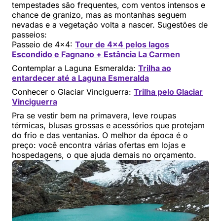
tempestades são frequentes, com ventos intensos e
chance de granizo, mas as montanhas seguem
nevadas e a vegetação volta a nascer. Sugestões de
passeios:
Passeio de 4×4:
Tour de 4×4 pelos lagos
Escondido e Fagnano + Estância La Carmen
Contemplar a Laguna Esmeralda:
Trilha ao
entardecer até a Laguna Esmeralda
Conhecer o Glaciar Vinciguerra:
Trilha pelo Glaciar
Vinciguerra
Pra se vestir bem na primavera, leve roupas
térmicas, blusas grossas e acessórios que protejam
do frio e das ventanias. O melhor da época é o
preço: você encontra várias ofertas em lojas e
hospedagens, o que ajuda demais no orçamento.