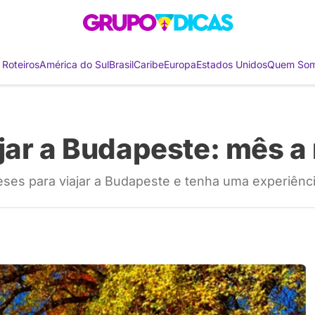
 Roteiros
América do Sul
Brasil
Caribe
Europa
Estados Unidos
Quem So
jar a Budapeste: mês a
es para viajar a Budapeste e tenha uma experiênci