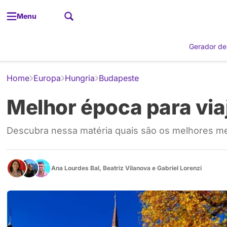
Menu
Gerador de
Home
Europa
Hungria
Budapeste
Melhor época para via
Descubra nessa matéria quais são os melhores mes
Ana Lourdes Bal
,
Beatriz Vilanova
e
Gabriel Lorenzi