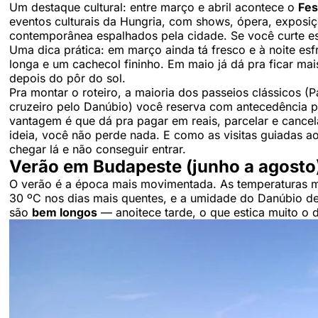
Um destaque cultural: entre março e abril acontece o
Fes
eventos culturais da Hungria, com shows, ópera, exposiç
contemporânea espalhados pela cidade. Se você curte ess
Uma dica prática: em março ainda tá fresco e à noite es
longa e um cachecol fininho. Em maio já dá pra ficar ma
depois do pôr do sol.
Pra montar o roteiro, a maioria dos passeios clássicos (
cruzeiro pelo Danúbio) você reserva com antecedência 
vantagem é que dá pra pagar em reais, parcelar e cance
ideia, você não perde nada. E como as visitas guiadas a
chegar lá e não conseguir entrar.
Verão em Budapeste (junho a agosto):
O verão é a época mais movimentada. As temperaturas m
30 ºC nos dias mais quentes, e a umidade do Danúbio d
são
bem longos
— anoitece tarde, o que estica muito o di