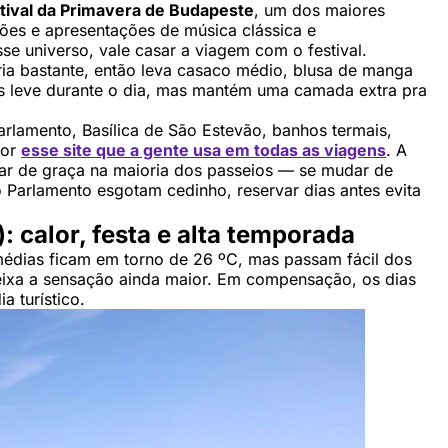
tival da Primavera de Budapeste
, um dos maiores
ões e apresentações de música clássica e
e universo, vale casar a viagem com o festival.
fria bastante, então leva casaco médio, blusa de manga
is leve durante o dia, mas mantém uma camada extra pra
Parlamento, Basílica de São Estevão, banhos termais,
por
esse site que a gente usa em todas as viagens
. A
lar de graça na maioria dos passeios — se mudar de
o Parlamento esgotam cedinho, reservar dias antes evita
 calor, festa e alta temporada
édias ficam em torno de 26 ºC, mas passam fácil dos
eixa a sensação ainda maior. Em compensação, os dias
a turístico.