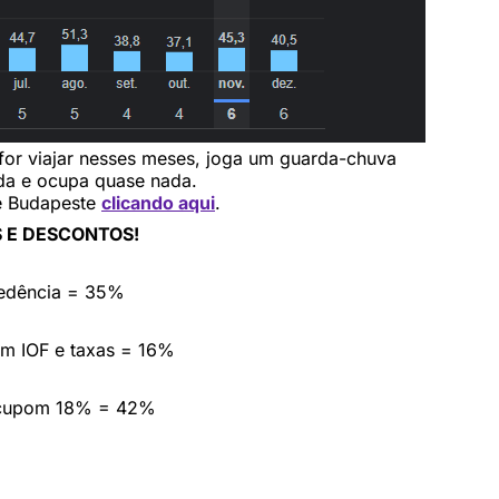
 for viajar nesses meses, joga um guarda-chuva
da e ocupa quase nada.
de Budapeste
clicando aqui
.
 E DESCONTOS!
cedência = 35%
em IOF e taxas = 16%
 cupom 18% = 42%