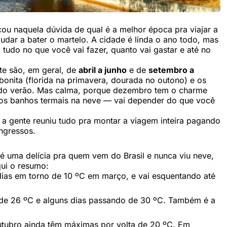
cou naquela dúvida de qual é a melhor época pra viajar a
udar a bater o martelo. A cidade é linda o ano todo, mas
udo no que você vai fazer, quanto vai gastar e até no
te são, em geral, de
abril a junho
e de
setembro a
bonita (florida na primavera, dourada no outono) e os
e do verão. Mas calma, porque dezembro tem o charme
r os banhos termais na neve — vai depender do que você
a gente reuniu tudo pra montar a viagem inteira pagando
ingressos.
 uma delícia pra quem vem do Brasil e nunca viu neve,
qui o resumo:
as em torno de 10 ºC em março, e vai esquentando até
e 26 ºC e alguns dias passando de 30 ºC. Também é a
utubro ainda têm máximas por volta de 20 ºC. Em