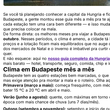
Se você tá planejando conhecer a capital da Hungria e fi
Budapeste, a gente montou esse guia mês a mês pra te aj
cada estação tem uma cara bem diferente — e isso muda t
que precisa colocar na mala.
De forma direta: os melhores meses pra viajar a Budapes
outubro
. Nesses períodos, o clima é ameno, a cidade tá 
preços e a lotação ficam mais equilibrados que no aug
dos mercados de Natal e o inverno é imbatível pra curti
quer.
E não esquece: aqui no
nosso guia completo da Hungria
mais barato — hotel, transporte, seguro, comida, chip e 
Clima em Budapeste mês a mês
Budapeste tem as quatro estações bem marcadas, o que é
mas exige atenção pra montar a mala e o roteiro. Olha a
Primavera (março a maio):
começa fresquinho, com médi
bater 15 ºC a 20 ºC em abril e maio.
Verão (junho a agosto):
quente, com máximas em torno d
época com mais chance de chuva (uns 7 dias/mês).
Outono (setembro a novembro):
setembro e início de o