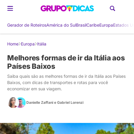
Gerador de Roteiros
América do Sul
Brasil
Caribe
Europa
Estados U
Home
Europa
Itália
Melhores formas de ir da Itália aos
Países Baixos
Saiba quais são as melhores formas de ir da Itália aos Países
Baixos, com dicas de transportes e rotas para você
economizar em sua viagem.
Danielle Zaffani
e
Gabriel Lorenzi