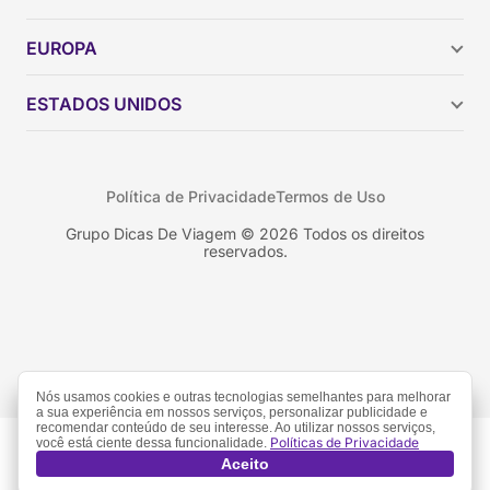
Argentina
EUROPA
Brasil
Chile
ESTADOS UNIDOS
Colômbia
Peru
Califórnia
Uruguai
Flórida
Política de Privacidade
Termos de Uso
Geórgia
Nova York
Grupo Dicas De Viagem © 2026 Todos os direitos
reservados.
Orlando
Nós usamos cookies e outras tecnologias semelhantes para melhorar
a sua experiência em nossos serviços, personalizar publicidade e
recomendar conteúdo de seu interesse. Ao utilizar nossos serviços,
Políticas de Privacidade
você está ciente dessa funcionalidade.
Aceito