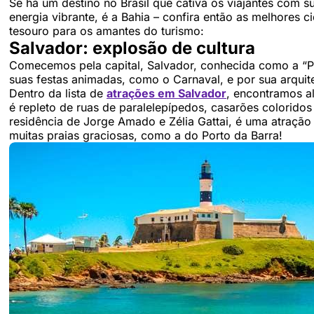
Se há um destino no Brasil que cativa os viajantes com s
energia vibrante, é a Bahia – confira então as melhores c
tesouro para os amantes do turismo:
Salvador: explosão de cultura
Comecemos pela capital, Salvador, conhecida como a “Pér
suas festas animadas, como o Carnaval, e por sua arquite
Dentro da lista de
atrações em Salvador
, encontramos al
é repleto de ruas de paralelepípedos, casarões coloridos
residência de Jorge Amado e Zélia Gattai, é uma atração
muitas praias graciosas, como a do Porto da Barra!