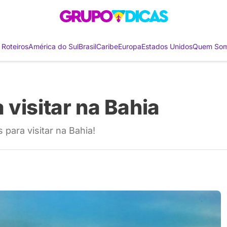
 Roteiros
América do Sul
Brasil
Caribe
Europa
Estados Unidos
Quem So
visitar na Bahia
 para visitar na Bahia!