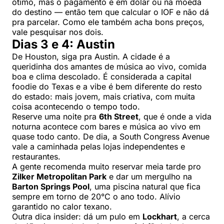
ótimo, mas o pagamento é em dólar ou na moeda
do destino — então tem que calcular o IOF e não dá
pra parcelar. Como ele também acha bons preços,
vale pesquisar nos dois.
Dias 3 e 4: Austin
De Houston, siga pra Austin. A cidade é a
queridinha dos amantes de música ao vivo, comida
boa e clima descolado. É considerada a capital
foodie do Texas e a vibe é bem diferente do resto
do estado: mais jovem, mais criativa, com muita
coisa acontecendo o tempo todo.
Reserve uma noite pra
6th Street
, que é onde a vida
noturna acontece com bares e música ao vivo em
quase todo canto. De dia, a South Congress Avenue
vale a caminhada pelas lojas independentes e
restaurantes.
A gente recomenda muito reservar meia tarde pro
Zilker Metropolitan Park
e dar um mergulho na
Barton Springs Pool
, uma piscina natural que fica
sempre em torno de 20°C o ano todo. Alívio
garantido no calor texano.
Outra dica insider: dá um pulo em
Lockhart
, a cerca