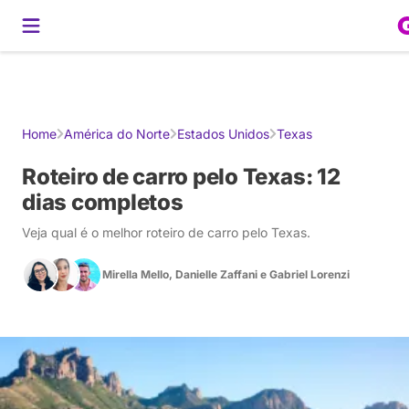
Gerador de Roteiros
América do Sul
Brasil
Caribe
Europa
Estados U
Home
América do Norte
Estados Unidos
Texas
Roteiro de carro pelo Texas: 12
dias completos
Veja qual é o melhor roteiro de carro pelo Texas.
Mirella Mello
,
Danielle Zaffani
e
Gabriel Lorenzi