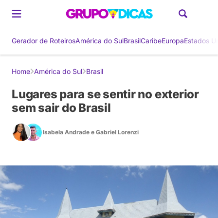
Gerador de Roteiros
América do Sul
Brasil
Caribe
Europa
Estados U
Home
América do Sul
Brasil
Lugares para se sentir no exterior
sem sair do Brasil
Isabela Andrade
e
Gabriel Lorenzi