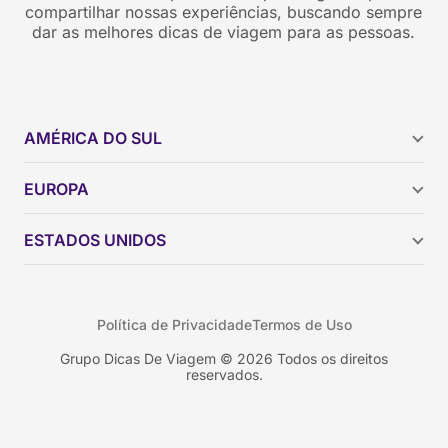
compartilhar nossas experiências, buscando sempre
dar as melhores dicas de viagem para as pessoas.
AMÉRICA DO SUL
Argentina
EUROPA
Brasil
Chile
ESTADOS UNIDOS
Colômbia
Peru
Califórnia
Uruguai
Flórida
Política de Privacidade
Termos de Uso
Geórgia
Nova York
Grupo Dicas De Viagem © 2026 Todos os direitos
reservados.
Orlando