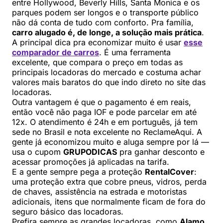
entre Hollywood, Beverly Hills, Santa Monica e os
parques podem ser longos e o transporte público
não dá conta de tudo com conforto. Pra família,
carro alugado é, de longe, a solução mais prática
.
A principal dica pra economizar muito é usar
esse
comparador de carros
. É uma ferramenta
excelente, que compara o preço em todas as
principais locadoras do mercado e costuma achar
valores mais baratos do que indo direto no site das
locadoras.
Outra vantagem é que o pagamento é em reais,
então você não paga IOF e pode parcelar em até
12x. O atendimento é 24h e em português, já tem
sede no Brasil e nota excelente no ReclameAqui. A
gente já economizou muito e aluga sempre por lá —
usa o cupom
GRUPODICAS
pra ganhar desconto e
acessar promoções já aplicadas na tarifa.
E a gente sempre pega a proteção
RentalCover
:
uma proteção extra que cobre pneus, vidros, perda
de chaves, assistência na estrada e motoristas
adicionais, itens que normalmente ficam de fora do
seguro básico das locadoras.
Prefira sempre as grandes locadoras, como
Alamo,