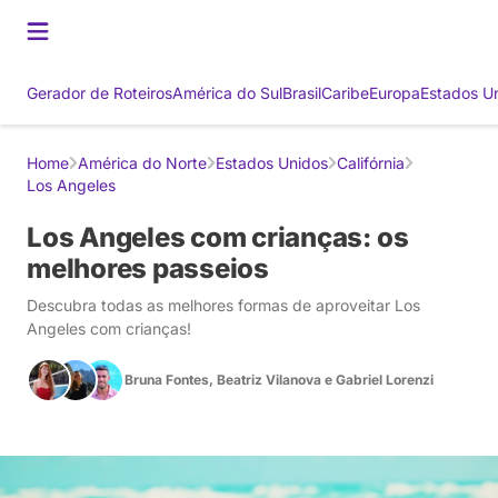
Gerador de Roteiros
América do Sul
Brasil
Caribe
Europa
Estados U
Home
América do Norte
Estados Unidos
Califórnia
Los Angeles
Los Angeles com crianças: os
melhores passeios
Descubra todas as melhores formas de aproveitar Los
Angeles com crianças!
Bruna Fontes
,
Beatriz Vilanova
e
Gabriel Lorenzi