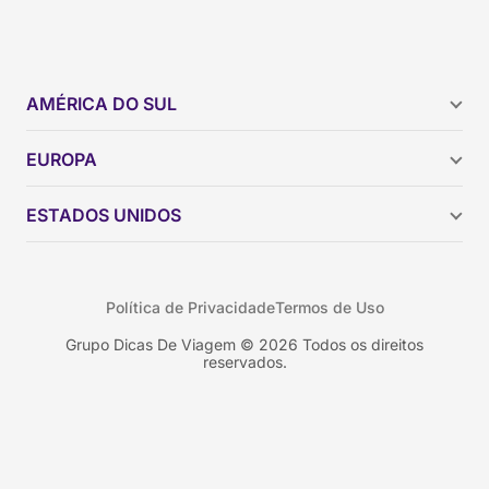
AMÉRICA DO SUL
Argentina
EUROPA
Brasil
Chile
ESTADOS UNIDOS
Colômbia
Peru
Califórnia
Uruguai
Flórida
Política de Privacidade
Termos de Uso
Geórgia
Nova York
Grupo Dicas De Viagem © 2026 Todos os direitos
reservados.
Orlando