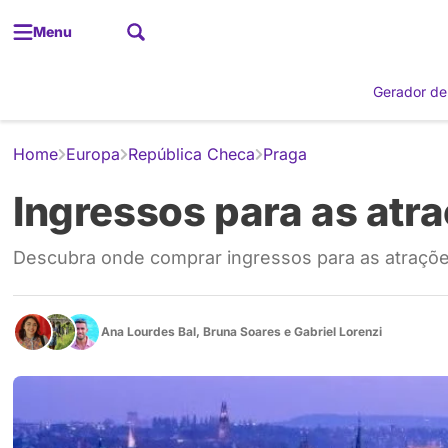
Menu
Gerador de
Home
Europa
República Checa
Praga
Ingressos para as atr
Descubra onde comprar ingressos para as atraçõ
Ana Lourdes Bal
,
Bruna Soares
e
Gabriel Lorenzi