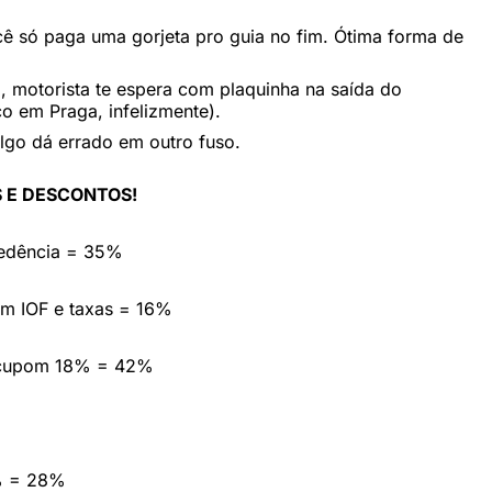
ocê só paga uma gorjeta pro guia no fim. Ótima forma de
i, motorista te espera com plaquinha na saída do
o em Praga, infelizmente).
algo dá errado em outro fuso.
 E DESCONTOS!
cedência = 35%
em IOF e taxas = 16%
 cupom 18% = 42%
% = 28%