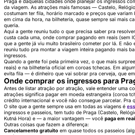
Praga é daquelas cidades onde planejar os ingressos co
da viagem. As atrações mais famosas — Castelo, Relógio
costumam ter fila, horário marcado e preços que varia
em cima da hora, na bilheteria, quase sempre sai mais ca
queria.
Aqui a gente reuniu tudo o que precisa saber pra resolve
custa cada uma, onde comprar pagando em reais (sem IO
que a gente já viu muito brasileiro cometer por lá. E não
reuniu tudo pra montar a viagem inteira pagando mais bar
ingressos.
Quando a gente foi pela primeira vez, o que mais surpre
reais) e na bilheteria oficial em coroas tchecas. Em al
evita fila — é dinheiro que vai sobrar pra cerveja, que em
Onde comprar os ingressos para Pra
Antes de listar atração por atração, vale entender uma co
atrações significa pagar em moeda estrangeira (coroa tc
crédito internacional e você não consegue parcelar. Pra q
O site que a gente sempre usa em todas as viagens é
ess
ingressos e passeios, tem tudo de Praga (Castelo, Relóg
Kutná Hora) e — a maior vantagem — você
paga em reai
Outras coisas que fazem a diferença:
Cancelamento gratuito
em quase todos os passeios (algun