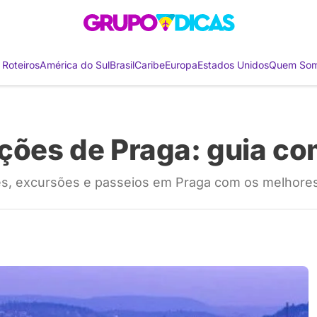
 Roteiros
América do Sul
Brasil
Caribe
Europa
Estados Unidos
Quem So
ações de Praga: guia c
es, excursões e passeios em Praga com os melhores