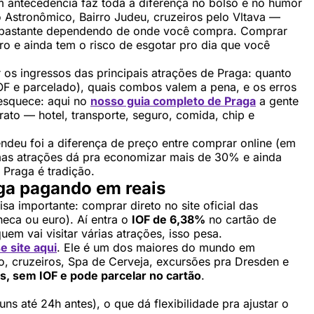
m antecedência faz toda a diferença no bolso e no humor
 Astronômico, Bairro Judeu, cruzeiros pelo Vltava —
m bastante dependendo de onde você compra. Comprar
ro e ainda tem o risco de esgotar pro dia que você
r os ingressos das principais atrações de Praga: quanto
F e parcelado), quais combos valem a pena, e os erros
 esquece: aqui no
nosso guia completo de Praga
a gente
ato — hotel, transporte, seguro, comida, chip e
endeu foi a diferença de preço entre comprar online (em
gumas atrações dá pra economizar mais de 30% e ainda
 Praga é tradição.
ga pagando em reais
isa importante: comprar direto no site oficial das
heca ou euro). Aí entra o
IOF de 6,38%
no cartão de
uem vai visitar várias atrações, isso pesa.
e site aqui
. Ele é um dos maiores do mundo em
io, cruzeiros, Spa de Cerveja, excursões pra Dresden e
s, sem IOF e pode parcelar no cartão
.
s até 24h antes), o que dá flexibilidade pra ajustar o