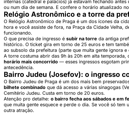
internas (catedral e palácios) já estavam fechando antes
ou num dia de semana. E confere o horário atualizado no s
Relógio Astronômico e a torre da pre
O Relógio Astronômico de Praga é um dos ícones da cid
hora e você assiste de fora, na Praça da Cidade Velha, 
funcionando.
O que precisa de ingresso é
subir na torre
da antiga pref
histórico. O ticket gira em torno de 25 euros e tem també
ao subsolo da prefeitura (parte que muita gente ignora e
A torre costuma abrir das 9h às 20h em alta temporada,
horário mais concorrido
— esses ingressos esgotam prim
antecedência.
Bairro Judeu (Josefov): o ingresso 
O Bairro Judeu de Praga é um dos mais bem preservados
bilhete combinado
que dá acesso a várias sinagogas (Ve
Cemitério Judeu. Custa em torno de 20 euros.
Atenção pro detalhe:
o bairro fecha aos sábados e em fe
que muita gente esquece e perde o dia. Se você só tem 
outra atração.