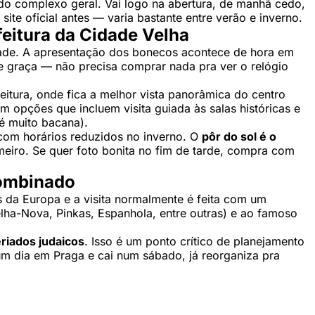
 do complexo geral. Vai logo na abertura, de manhã cedo,
ite oficial antes — varia bastante entre verão e inverno.
feitura da Cidade Velha
ade. A apresentação dos bonecos acontece de hora em
de graça — não precisa comprar nada pra ver o relógio
eitura, onde fica a melhor vista panorâmica do centro
m opções que incluem visita guiada às salas históricas e
 é muito bacana).
 com horários reduzidos no inverno. O
pôr do sol é o
eiro. Se quer foto bonita no fim de tarde, compra com
combinado
 da Europa e a visita normalmente é feita com um
lha-Nova, Pinkas, Espanhola, entre outras) e ao famoso
riados judaicos
. Isso é um ponto crítico de planejamento
um dia em Praga e cai num sábado, já reorganiza pra