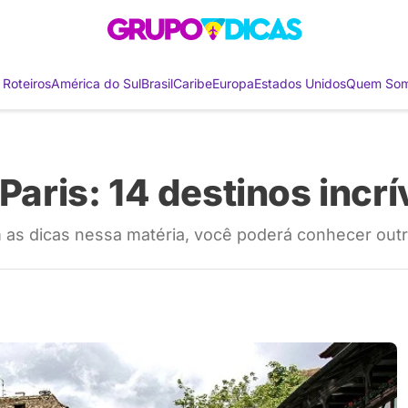
 Roteiros
América do Sul
Brasil
Caribe
Europa
Estados Unidos
Quem So
Paris: 14 destinos incrí
m as dicas nessa matéria, você poderá conhecer outro