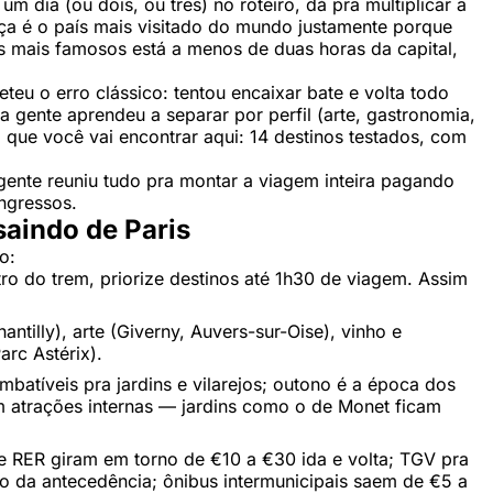
m dia (ou dois, ou três) no roteiro, dá pra multiplicar a
nça é o país mais visitado do mundo justamente porque
s mais famosos está a menos de duas horas da capital,
teu o erro clássico: tentou encaixar bate e volta todo
 gente aprendeu a separar por perfil (arte, gastronomia,
 que você vai encontrar aqui: 14 destinos testados, com
gente reuniu tudo pra montar a viagem inteira pagando
ingressos.
aindo de Paris
o:
ro do trem, priorize destinos até 1h30 de viagem. Assim
antilly), arte (Giverny, Auvers-sur-Oise), vinho e
arc Astérix).
mbatíveis pra jardins e vilarejos; outono é a época dos
m atrações internas — jardins como o de Monet ficam
s e RER giram em torno de €10 a €30 ida e volta; TGV pra
o da antecedência; ônibus intermunicipais saem de €5 a