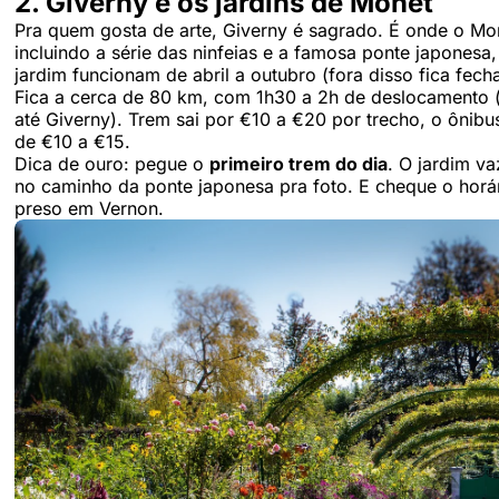
2. Giverny e os jardins de Monet
Pra quem gosta de arte, Giverny é sagrado. É onde o M
incluindo a série das ninfeias e a famosa ponte japonesa
jardim funcionam de abril a outubro (fora disso fica fech
Fica a cerca de 80 km, com 1h30 a 2h de deslocamento (
até Giverny). Trem sai por €10 a €20 por trecho, o ônibus
de €10 a €15.
Dica de ouro: pegue o
primeiro trem do dia
. O jardim v
no caminho da ponte japonesa pra foto. E cheque o horári
preso em Vernon.