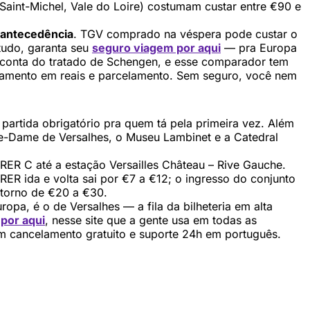
 Saint-Michel, Vale do Loire) costumam custar entre €90 e
antecedência
. TGV comprado na véspera pode custar o
 tudo, garanta seu
seguro viagem por aqui
— pra Europa
r conta do tratado de Schengen, e esse comparador tem
gamento em reais e parcelamento. Sem seguro, você nem
 partida obrigatório pra quem tá pela primeira vez. Além
tre-Dame de Versalhes, o Museu Lambinet e a Catedral
RER C até a estação Versailles Château – Rive Gauche.
 RER ida e volta sai por €7 a €12; o ingresso do conjunto
 torno de €20 a €30.
pa, é o de Versalhes — a fila da bilheteria em alta
por aqui
, nesse site que a gente usa em todas as
em cancelamento gratuito e suporte 24h em português.