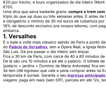
€20 por trecho; e tours organizados de dia inteiro (Mont
€150.
Uma dica que salva bastante grana:
compre o trem com 
triplo do que sai duas ou três semanas antes. E antes de
é obrigatório o mínimo de 30 mil euros de cobertura po
18% de desconto exclusivo pra nossos leitores, com pa
embarca.
1. Versalhes
É o bate e volta mais clássico saindo de Paris e ponto de
do
Palácio de Versalhes
, tem a Ópera Real, a Igreja No
São Luís. Dá pra passar o dia inteiro sem enjoar.
Fica a 30 km de Paris, com cerca de 40 a 60 minutos de 
De lá são uns 10 minutos a pé até o palácio. O bilhete de
(palácio + jardins + Domínio de Maria Antonieta) fica em
Se tem UM ingresso que vale a pena comprar antes na Euro
temporada é surreal. Garanta o seu
ingresso antecipado 
viagens: paga em reais (sem IOF), parcela em até 12x, t