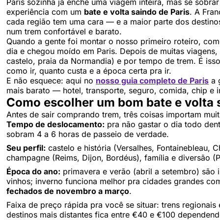
Paris sozinha já enche uma viagem inteira, mas se sobrar u
experiência com um
bate e volta saindo de Paris
. A Fra
cada região tem uma cara — e a maior parte dos destino
num trem confortável e barato.
Quando a gente foi montar o nosso primeiro roteiro, come
dia e chegou moído em Paris. Depois de muitas viagens, a
castelo, praia da Normandia) e por tempo de trem. É isso
como ir, quanto custa e a época certa pra ir.
E não esquece: aqui no
nosso guia completo de Paris
a 
mais barato — hotel, transporte, seguro, comida, chip e 
Como escolher um bom bate e volta s
Antes de sair comprando trem, três coisas importam muit
Tempo de deslocamento:
pra não gastar o dia todo dent
sobram 4 a 6 horas de passeio de verdade.
Seu perfil:
castelo e história (Versalhes, Fontainebleau, Ch
champagne (Reims, Dijon, Bordéus), família e diversão (P
Época do ano:
primavera e verão (abril a setembro) são i
vinhos; inverno funciona melhor pra cidades grandes co
fechados de novembro a março
.
Faixa de preço rápida pra você se situar: trens regionai
destinos mais distantes fica entre €40 e €100 dependend