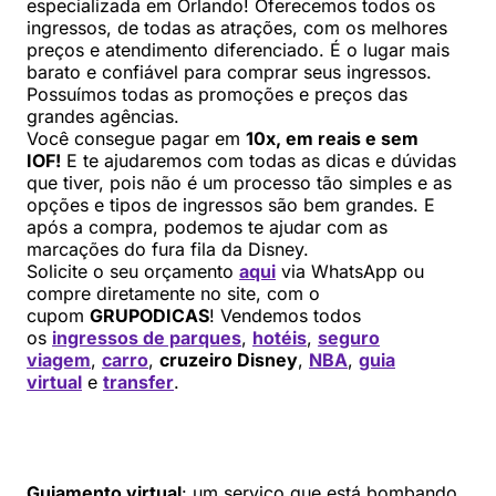
especializada em Orlando! Oferecemos todos os
ingressos, de todas as atrações, com os melhores
preços e atendimento diferenciado. É o lugar mais
barato e confiável para comprar seus ingressos.
Possuímos todas as promoções e preços das
grandes agências.
Você consegue pagar em
10x, em reais e sem
IOF!
E te ajudaremos com todas as dicas e dúvidas
que tiver, pois não é um processo tão simples e as
opções e tipos de ingressos são bem grandes. E
após a compra, podemos te ajudar com as
marcações do fura fila da Disney.
Solicite o seu orçamento
aqui
via WhatsApp ou
compre diretamente no site, com o
cupom
GRUPODICAS
! Vendemos todos
os
ingressos de parques
,
hotéis
,
seguro
viagem
,
carro
,
cruzeiro Disney
,
NBA
,
guia
virtual
e
transfer
.
Guiamento virtual
: um serviço que está bombando