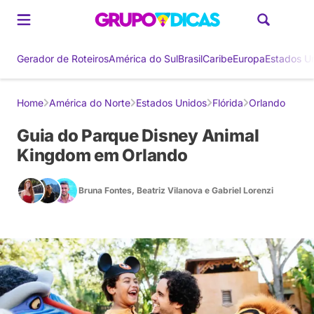
Gerador de Roteiros
América do Sul
Brasil
Caribe
Europa
Estados U
Home
América do Norte
Estados Unidos
Flórida
Orlando
Guia do Parque Disney Animal
Kingdom em Orlando
Bruna Fontes
,
Beatriz Vilanova
e
Gabriel Lorenzi