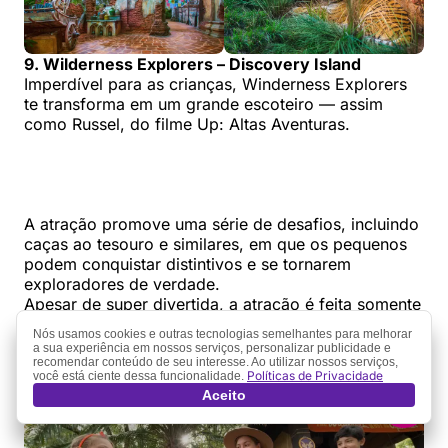
9. Wilderness Explorers – Discovery Island
Imperdível para as crianças, Winderness Explorers
te transforma em um grande escoteiro — assim
como Russel, do filme Up: Altas Aventuras.
A atração promove uma série de desafios, incluindo
caças ao tesouro e similares, em que os pequenos
podem conquistar distintivos e se tornarem
exploradores de verdade.
Apesar de super divertida, a atração é feita somente
em inglês, então as crianças precisam entender o
Nós usamos cookies e outras tecnologias semelhantes para melhorar
idioma ou ter alguém traduzindo por perto.
a sua experiência em nossos serviços, personalizar publicidade e
recomendar conteúdo de seu interesse. Ao utilizar nossos serviços,
Políticas de Privacidade
você está ciente dessa funcionalidade.
Aceito