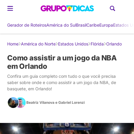
Gerador de Roteiros
América do Sul
Brasil
Caribe
Europa
Estados U
Home
América do Norte
Estados Unidos
Flórida
Orlando
Como assistir a um jogo da NBA
em Orlando
Confira um guia completo com tudo o que você precisa
saber sobre onde e como assistir a um jogo da NBA, de
basquete, em Orlando!
Beatriz Vilanova
e
Gabriel Lorenzi