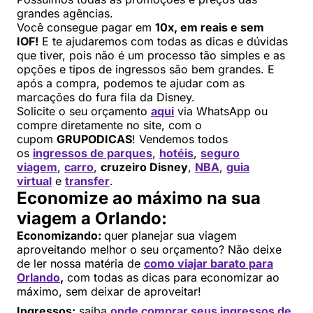
grandes agências.
Você consegue pagar em
10x, em reais e sem
IOF!
E te ajudaremos com todas as dicas e dúvidas
que tiver, pois não é um processo tão simples e as
opções e tipos de ingressos são bem grandes. E
após a compra, podemos te ajudar com as
marcações do fura fila da Disney.
Solicite o seu orçamento
aqui
via WhatsApp ou
compre diretamente no site, com o
cupom
GRUPODICAS
! Vendemos todos
os
ingressos de parques
,
hotéis
,
seguro
viagem
,
carro
,
cruzeiro Disney
,
NBA
,
guia
virtual
e
transfer
.
Economize ao máximo na sua
viagem a Orlando:
Economizando:
quer planejar sua viagem
aproveitando melhor o seu orçamento? Não deixe
de ler nossa matéria de
como viajar barato para
Orlando
,
com todas as dicas para economizar ao
máximo, sem deixar de aproveitar!
Ingressos:
saiba
onde comprar seus ingressos de