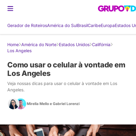
Gerador de Roteiros
América do Sul
Brasil
Caribe
Europa
Estados U
Home
América do Norte
Estados Unidos
Califórnia
Los Angeles
Como usar o celular à vontade em
Los Angeles
Veja nossas dicas para usar o celular à vontade em Los
Angeles.
Mirella Mello
e
Gabriel Lorenzi