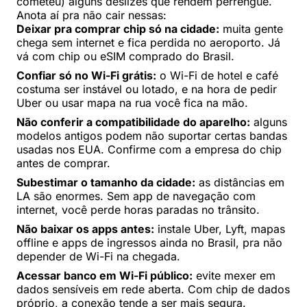
cometeu) alguns deslizes que rendem perrengue.
Anota aí pra não cair nessas:
Deixar pra comprar chip só na cidade:
muita gente
chega sem internet e fica perdida no aeroporto. Já
vá com chip ou eSIM comprado do Brasil.
Confiar só no Wi-Fi grátis:
o Wi-Fi de hotel e café
costuma ser instável ou lotado, e na hora de pedir
Uber ou usar mapa na rua você fica na mão.
Não conferir a compatibilidade do aparelho:
alguns
modelos antigos podem não suportar certas bandas
usadas nos EUA. Confirme com a empresa do chip
antes de comprar.
Subestimar o tamanho da cidade:
as distâncias em
LA são enormes. Sem app de navegação com
internet, você perde horas paradas no trânsito.
Não baixar os apps antes:
instale Uber, Lyft, mapas
offline e apps de ingressos ainda no Brasil, pra não
depender de Wi-Fi na chegada.
Acessar banco em Wi-Fi público:
evite mexer em
dados sensíveis em rede aberta. Com chip de dados
próprio, a conexão tende a ser mais segura.