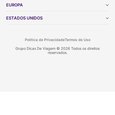
Argentina
EUROPA
Brasil
Chile
ESTADOS UNIDOS
Colômbia
Peru
Califórnia
Uruguai
Flórida
Política de Privacidade
Termos de Uso
Geórgia
Nova York
Grupo Dicas De Viagem © 2026 Todos os direitos
reservados.
Orlando