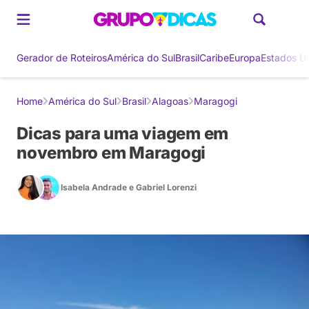
Gerador de Roteiros
América do Sul
Brasil
Caribe
Europa
Estados U
Home
América do Sul
Brasil
Alagoas
Maragogi
Dicas para uma viagem em
novembro em Maragogi
Isabela Andrade
e
Gabriel Lorenzi