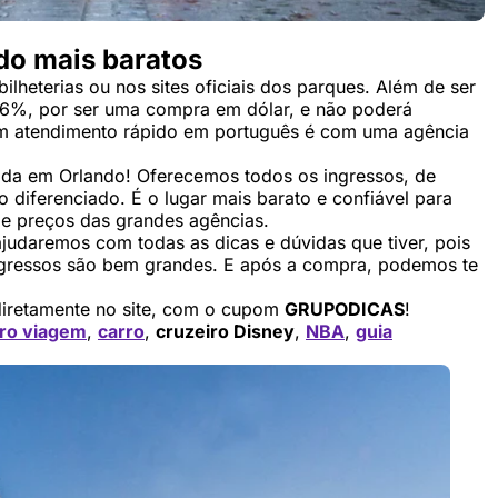
do mais baratos
lheterias ou nos sites oficiais dos parques. Além de ser
e 6%, por ser uma compra em dólar, e não poderá
 um atendimento rápido em português é com uma agência
zada em Orlando! Oferecemos todos os ingressos, de
 diferenciado. É o lugar mais barato e confiável para
e preços das grandes agências.
ajudaremos com todas as dicas e dúvidas que tiver, pois
ingressos são bem grandes. E após a compra, podemos te
iretamente no site, com o cupom
GRUPODICAS
!
ro viagem
,
carro
,
cruzeiro Disney
,
NBA
,
guia