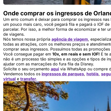
Onde comprar os ingressos de Orlan
Um erro comum é deixar para comprar os ingressos nas bi
um pouco mais caro, você pegará fila e pagará o IOF d
parcelar. Por isso, a melhor forma de economizar e ter
de viagens.
Nós temos nossa própria
agência de viagem
, especiali
todas as atrações, com os melhores preços e atendimento
comprar seus ingressos. Possuímos todas as promoções 
Você consegue pagar em
10x, em reais e sem IOF!
E te 
não é um processo tão simples e as opções e tipos de 
ajudar com as marcações do fura fila da Disney.
Solicite o seu orçamento
aqui
via WhatsApp ou compre d
Vendemos todos os
ingressos de parques
,
hotéis
,
segu
virtual
e
transfer
.