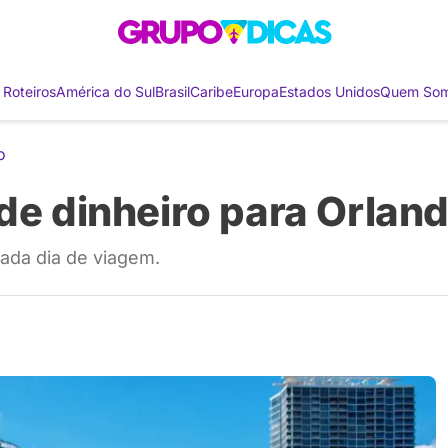
 Roteiros
América do Sul
Brasil
Caribe
Europa
Estados Unidos
Quem So
o
de dinheiro para Orland
cada dia de viagem.