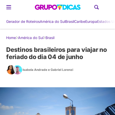
Gerador de Roteiros
América do Sul
Brasil
Caribe
Europa
Estados U
Home
América do Sul
Brasil
Destinos brasileiros para viajar no
feriado do dia 04 de junho
Isabela Andrade
e
Gabriel Lorenzi