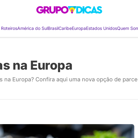
 Roteiros
América do Sul
Brasil
Caribe
Europa
Estados Unidos
Quem So
s na Europa
as na Europa? Confira aqui uma nova opção de parc