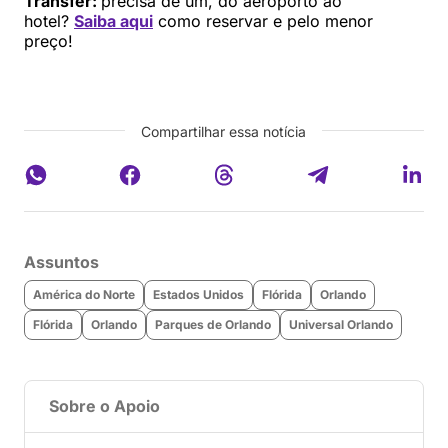
Transfer:
precisa de um, do aeroporto ao
hotel?
Saiba aqui
como reservar e pelo menor
preço!
Compartilhar essa notícia
Assuntos
América do Norte
Estados Unidos
Flórida
Orlando
Flórida
Orlando
Parques de Orlando
Universal Orlando
Sobre o Apoio