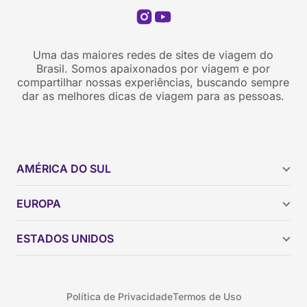
Uma das maiores redes de sites de viagem do
Brasil. Somos apaixonados por viagem e por
compartilhar nossas experiências, buscando sempre
dar as melhores dicas de viagem para as pessoas.
AMÉRICA DO SUL
Argentina
EUROPA
Brasil
Chile
ESTADOS UNIDOS
Colômbia
Peru
Califórnia
Uruguai
Flórida
Política de Privacidade
Termos de Uso
Geórgia