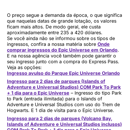
O preço segue a demanda da época, o que significa
que naquelas datas de grande lotação, os valores
ficam mais altos. De modo geral, ele custa
aproximadamente entre 235 a 420 dólares.
Se você ainda não se informou sobre os tipos de
ingressos, confira a nossa matéria sobre
Onde
comprar ingressos do Epic Universe em Orlando
.
E na nossa agência você também pode garantir o
seu ingresso junto com a compra do Express Pass.
Veja as opções:
Ingresso avulso do Parque Epic Universe Orlando
Ingresso para 2 dias de parques (Islands of
Adventure e Universal Studios) COM Park To Park
+ 1 dia para o Epic Universe
– Ingresso do tipo Park
to Park (entrada ilimitada) para o Islands of
Adventure e Universal Studios com uso do Trem de
Hogwarts. E 1 dia de visita para o Epic Universe.
Ingresso para 2 dias de parques (Volcano Bay,
Islands of Adventure e Universal Studios inclusos)