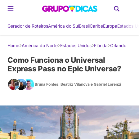
Gerador de Roteiros
América do Sul
Brasil
Caribe
Europa
Estados U
Home
América do Norte
Estados Unidos
Flórida
Orlando
Como Funciona o Universal
Express Pass no Epic Universe?
Bruna Fontes
,
Beatriz Vilanova
e
Gabriel Lorenzi