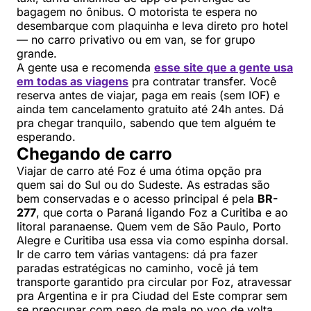
bagagem no ônibus. O motorista te espera no
desembarque com plaquinha e leva direto pro hotel
— no carro privativo ou em van, se for grupo
grande.
A gente usa e recomenda
esse site que a gente usa
em todas as viagens
pra contratar transfer. Você
reserva antes de viajar, paga em reais (sem IOF) e
ainda tem cancelamento gratuito até 24h antes. Dá
pra chegar tranquilo, sabendo que tem alguém te
esperando.
Chegando de carro
Viajar de carro até Foz é uma ótima opção pra
quem sai do Sul ou do Sudeste. As estradas são
bem conservadas e o acesso principal é pela
BR-
277
, que corta o Paraná ligando Foz a Curitiba e ao
litoral paranaense. Quem vem de São Paulo, Porto
Alegre e Curitiba usa essa via como espinha dorsal.
Ir de carro tem várias vantagens: dá pra fazer
paradas estratégicas no caminho, você já tem
transporte garantido pra circular por Foz, atravessar
pra Argentina e ir pra Ciudad del Este comprar sem
se preocupar com peso de mala no voo de volta.