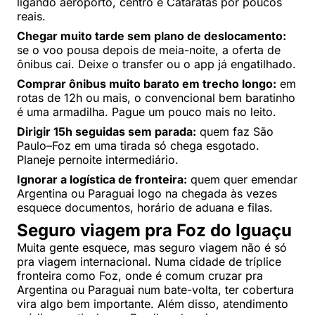
ligando aeroporto, centro e Cataratas por poucos
reais.
Chegar muito tarde sem plano de deslocamento:
se o voo pousa depois de meia-noite, a oferta de
ônibus cai. Deixe o transfer ou o app já engatilhado.
Comprar ônibus muito barato em trecho longo:
em
rotas de 12h ou mais, o convencional bem baratinho
é uma armadilha. Pague um pouco mais no leito.
Dirigir 15h seguidas sem parada:
quem faz São
Paulo–Foz em uma tirada só chega esgotado.
Planeje pernoite intermediário.
Ignorar a logística de fronteira:
quem quer emendar
Argentina ou Paraguai logo na chegada às vezes
esquece documentos, horário de aduana e filas.
Seguro viagem pra Foz do Iguaçu
Muita gente esquece, mas seguro viagem não é só
pra viagem internacional. Numa cidade de tríplice
fronteira como Foz, onde é comum cruzar pra
Argentina ou Paraguai num bate-volta, ter cobertura
vira algo bem importante. Além disso, atendimento