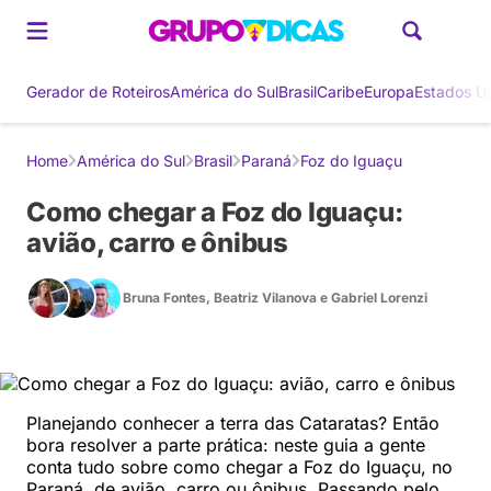
Gerador de Roteiros
América do Sul
Brasil
Caribe
Europa
Estados U
Home
América do Sul
Brasil
Paraná
Foz do Iguaçu
Como chegar a Foz do Iguaçu:
avião, carro e ônibus
Bruna Fontes
,
Beatriz Vilanova
e
Gabriel Lorenzi
Planejando conhecer a terra das Cataratas? Então
bora resolver a parte prática: neste guia a gente
conta tudo sobre como chegar a Foz do Iguaçu, no
Paraná, de avião, carro ou ônibus. Passando pelo