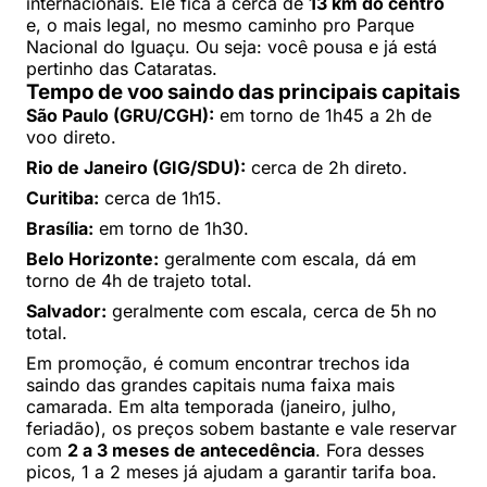
internacionais. Ele fica a cerca de
13 km do centro
e, o mais legal, no mesmo caminho pro Parque
Nacional do Iguaçu. Ou seja: você pousa e já está
pertinho das Cataratas.
Tempo de voo saindo das principais capitais
São Paulo (GRU/CGH):
em torno de 1h45 a 2h de
voo direto.
Rio de Janeiro (GIG/SDU):
cerca de 2h direto.
Curitiba:
cerca de 1h15.
Brasília:
em torno de 1h30.
Belo Horizonte:
geralmente com escala, dá em
torno de 4h de trajeto total.
Salvador:
geralmente com escala, cerca de 5h no
total.
Em promoção, é comum encontrar trechos ida
saindo das grandes capitais numa faixa mais
camarada. Em alta temporada (janeiro, julho,
feriadão), os preços sobem bastante e vale reservar
com
2 a 3 meses de antecedência
. Fora desses
picos, 1 a 2 meses já ajudam a garantir tarifa boa.