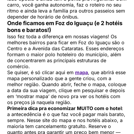
carro, você ganha autonomia, faz o roteiro no seu
ritmo e ainda leva a família pra outros passeios sem
depender de horário de ônibus.
Onde ficamos em Foz do Iguaçu (e 2 hotéis
bons e baratos!)
Isso fez toda a diferença em nossas viagens! Os
melhores bairros para ficar em Foz do Iguaçu são o
Centro e a Avenida das Cataratas. Esses endereços
formam o maior polo hoteleiro do município, além
de concentrarem as principais estruturas de
comércio.
Se quiser, é só clicar aqui em
mapa
, que abrirá esse
mapa personalizado que a gente criou, com a
melhor região. Quando abrir, feche o mapa, coloque
a data da sua viagem, clique em pesquisar e depois
em ‘mostrar mapa’ de novo pra ver os hotéis com
os preços já naquela região.
Primeira dica pra economizar MUITO com o hotel
:
a antecedência é o que faz você pagar mais barato,
sempre. Nesse site do mapa e nos hotéis abaixo, a
maioria tem cancelamento gratuito. Reserve o
quanto antes pra garantir um preço bem menor —