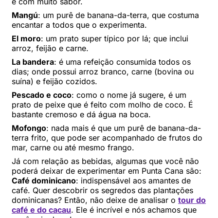
e com muito sabor.
Mangú
: um purê de banana-da-terra, que costuma
encantar a todos que o experimenta.
El moro
: um prato super típico por lá; que inclui
arroz, feijão e carne.
La bandera
: é uma refeição consumida todos os
dias; onde possui arroz branco, carne (bovina ou
suína) e feijão cozidos.
Pescado e coco
: como o nome já sugere, é um
prato de peixe que é feito com molho de coco. É
bastante cremoso e dá água na boca.
Mofongo
: nada mais é que um purê de banana-da-
terra frito, que pode ser acompanhado de frutos do
mar, carne ou até mesmo frango.
Já com relação as bebidas, algumas que você não
poderá deixar de experimentar em Punta Cana são:
Café dominicano
: indispensável aos amantes de
café. Quer descobrir os segredos das plantações
dominicanas? Então, não deixe de analisar o
tour do
café e do cacau
. Ele é incrível e nós achamos que