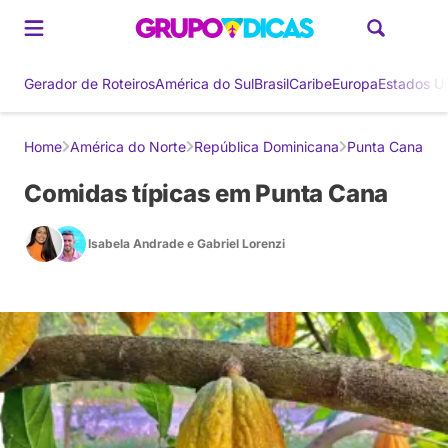
Gerador de Roteiros
América do Sul
Brasil
Caribe
Europa
Estados U
Home
América do Norte
República Dominicana
Punta Cana
Comidas típicas em Punta Cana
Isabela Andrade
e
Gabriel Lorenzi