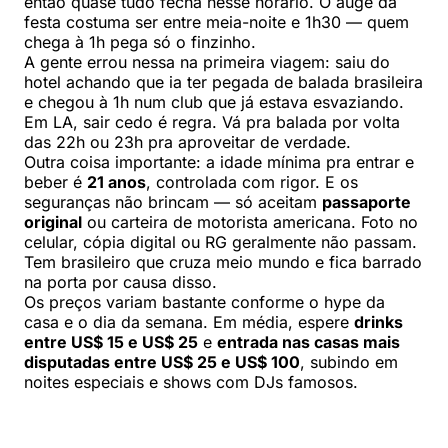
então quase tudo fecha nesse horário. O auge da
festa costuma ser entre meia-noite e 1h30 — quem
chega à 1h pega só o finzinho.
A gente errou nessa na primeira viagem: saiu do
hotel achando que ia ter pegada de balada brasileira
e chegou à 1h num club que já estava esvaziando.
Em LA, sair cedo é regra. Vá pra balada por volta
das 22h ou 23h pra aproveitar de verdade.
Outra coisa importante: a idade mínima pra entrar e
beber é
21 anos
, controlada com rigor. E os
seguranças não brincam — só aceitam
passaporte
original
ou carteira de motorista americana. Foto no
celular, cópia digital ou RG geralmente não passam.
Tem brasileiro que cruza meio mundo e fica barrado
na porta por causa disso.
Os preços variam bastante conforme o hype da
casa e o dia da semana. Em média, espere
drinks
entre US$ 15 e US$ 25
e
entrada nas casas mais
disputadas entre US$ 25 e US$ 100
, subindo em
noites especiais e shows com DJs famosos.