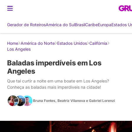
Gerador de Roteiros
América do Sul
Brasil
Caribe
Europa
Estados U
Home
América do Norte
Estados Unidos
Califórnia
Los Angeles
Baladas imperdíveis em Los
Angeles
Que tal curtir a noite em uma boate em Los Angeles?
Conheça as baladas mais imperdíveis na cidade!
Bruna Fontes
,
Beatriz Vilanova
e
Gabriel Lorenzi