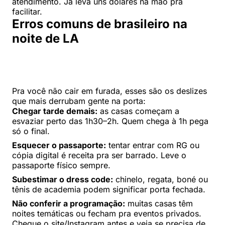
atendimento. Já leva uns dólares na mão pra
facilitar.
Erros comuns de brasileiro na
noite de LA
Pra você não cair em furada, esses são os deslizes
que mais derrubam gente na porta:
Chegar tarde demais:
as casas começam a
esvaziar perto das 1h30–2h. Quem chega à 1h pega
só o final.
Esquecer o passaporte:
tentar entrar com RG ou
cópia digital é receita pra ser barrado. Leve o
passaporte físico sempre.
Subestimar o dress code:
chinelo, regata, boné ou
tênis de academia podem significar porta fechada.
Não conferir a programação:
muitas casas têm
noites temáticas ou fecham pra eventos privados.
Cheque o site/Instagram antes e veja se precisa de