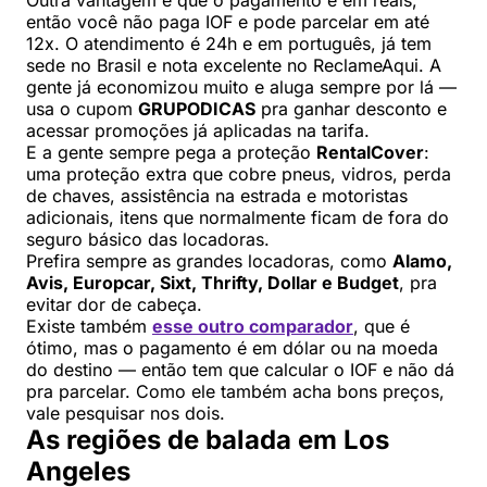
Outra vantagem é que o pagamento é em reais,
então você não paga IOF e pode parcelar em até
12x. O atendimento é 24h e em português, já tem
sede no Brasil e nota excelente no ReclameAqui. A
gente já economizou muito e aluga sempre por lá —
usa o cupom
GRUPODICAS
pra ganhar desconto e
acessar promoções já aplicadas na tarifa.
E a gente sempre pega a proteção
RentalCover
:
uma proteção extra que cobre pneus, vidros, perda
de chaves, assistência na estrada e motoristas
adicionais, itens que normalmente ficam de fora do
seguro básico das locadoras.
Prefira sempre as grandes locadoras, como
Alamo,
Avis, Europcar, Sixt, Thrifty, Dollar e Budget
, pra
evitar dor de cabeça.
Existe também
esse outro comparador
, que é
ótimo, mas o pagamento é em dólar ou na moeda
do destino — então tem que calcular o IOF e não dá
pra parcelar. Como ele também acha bons preços,
vale pesquisar nos dois.
As regiões de balada em Los
Angeles