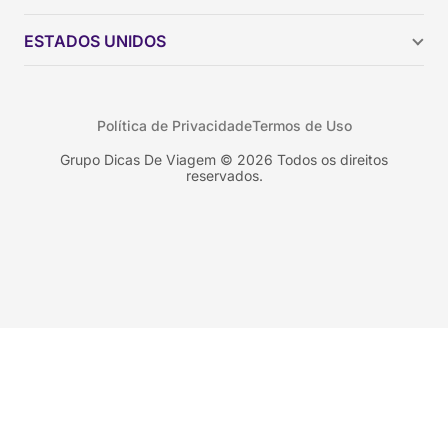
Brasil
Chile
ESTADOS UNIDOS
Colômbia
Peru
Califórnia
Uruguai
Flórida
Política de Privacidade
Termos de Uso
Geórgia
Nova York
Grupo Dicas De Viagem © 2026 Todos os direitos
reservados.
Orlando