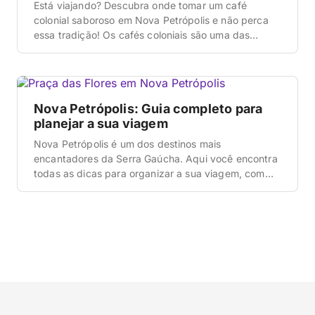
Está viajando? Descubra onde tomar um café
colonial saboroso em Nova Petrópolis e não perca
essa tradição! Os cafés coloniais são uma das
práticas mais famosas da Serra Gaúcha. Diferente
de um café da manhã comum, ele é muito farto,
composto por dezenas de pratos entre pães, cucas,
bolos, tortas, embutidos e salgados. Ele funciona
Nova Petrópolis: Guia completo para
[…]
planejar a sua viagem
Nova Petrópolis é um dos destinos mais
encantadores da Serra Gaúcha. Aqui você encontra
todas as dicas para organizar a sua viagem, com
informações sobre o que fazer, onde ficar, como
chegar e muito mais. E não deixe de conferir o
nosso guia completo do Brasil. É um guia atualizado,
com tudo o que você precisa […]