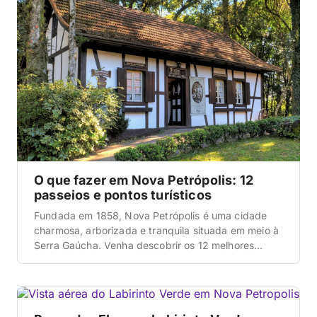
O que fazer em Nova Petrópolis: 12
passeios e pontos turísticos
Fundada em 1858, Nova Petrópolis é uma cidade
charmosa, arborizada e tranquila situada em meio à
Serra Gaúcha. Venha descobrir os 12 melhores
passeios e pontos turísticos para fazer por lá. E não
deixe de conferir o nosso guia completo do Brasil. É
um guia atualizado, com tudo o que você precisa
saber e um passo […]