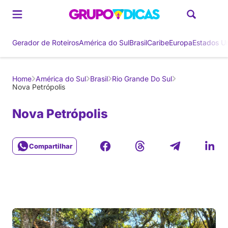
Gerador de Roteiros
América do Sul
Brasil
Caribe
Europa
Estados U
Home
América do Sul
Brasil
Rio Grande Do Sul
Nova Petrópolis
Nova Petrópolis
Compartilhar