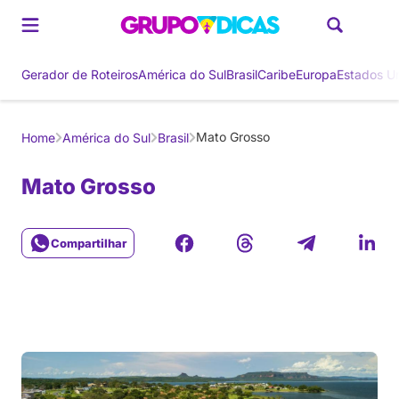
Gerador de Roteiros
América do Sul
Brasil
Caribe
Europa
Estados U
Mato Grosso
Home
América do Sul
Brasil
Mato Grosso
Compartilhar