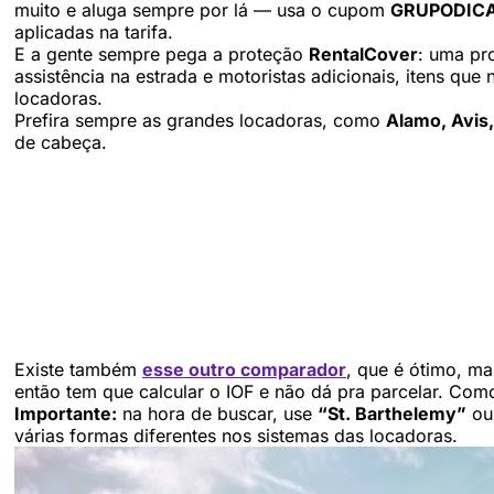
muito e aluga sempre por lá — usa o cupom
GRUPODIC
aplicadas na tarifa.
E a gente sempre pega a proteção
RentalCover
: uma pr
assistência na estrada e motoristas adicionais, itens qu
locadoras.
Prefira sempre as grandes locadoras, como
Alamo, Avis,
de cabeça.
Existe também
esse outro comparador
, que é ótimo, m
então tem que calcular o IOF e não dá pra parcelar. Com
Importante:
na hora de buscar, use
“St. Barthelemy”
o
várias formas diferentes nos sistemas das locadoras.