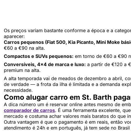
Os preços variam bastante conforme a época e a categor
aparecer:
Carros pequenos (Fiat 500, Kia Picanto, Mini Moke bási
€60 a €90 na alta.
Compactos e SUVs pequenos:
em torno de €60 a €90 na
Conversíveis, 4×4 de marca e luxo:
a partir de €120 a 
premium na alta.
A alta temporada vai de meados de dezembro a abril, com
de verdade — a frota da ilha é limitada e a demanda exp
necessidade.
Como alugar carro em St. Barth pag
A dica número um é reservar online antes mesmo de em
comparador de carros
. É uma ferramenta excelente, qu
mercado e costuma achar valores mais baratos do que ind
Outra vantagem é que o pagamento é em reais, então voc
atendimento é 24h e em português, já tem sede no Brasil