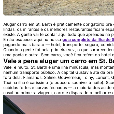
Alugar carro em St. Barth é praticamente obrigatório pra
lindas, os mirantes e os melhores restaurantes ficam es
existe. A gente vai te contar aqui tudo que aprendeu na 
E não esquece: aqui no nosso
guia completo da Ilha de S
pagando mais barato — hotel, transporte, seguro, comida
Quando a gente foi pela primeira vez, o que surpreendeu
uma ponta e outra. Sem carro, você fica refém do hotel 
Vale a pena alugar um carro em St. B
Vale, e muito. St. Barth é uma ilha minúscula, mas mont
nenhum transporte público. A capital Gustavia até dá pra
fora dela: Flamands, Saline, Gouverneur, Toiny, Lorient,
Táxi na ilha é caríssimo (e pouco disponível à noite). Sc
subidas fortes e curvas fechadas — a maioria dos acident
casal ou primeira viagem, carro é disparado a melhor es