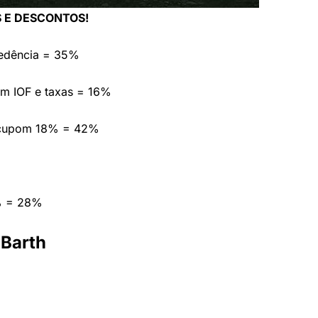
 E DESCONTOS!
cedência = 35%
em IOF e taxas = 16%
 cupom 18% = 42%
% = 28%
 Barth