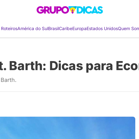
 Roteiros
América do Sul
Brasil
Caribe
Europa
Estados Unidos
Quem So
t. Barth: Dicas para Ec
 Barth.