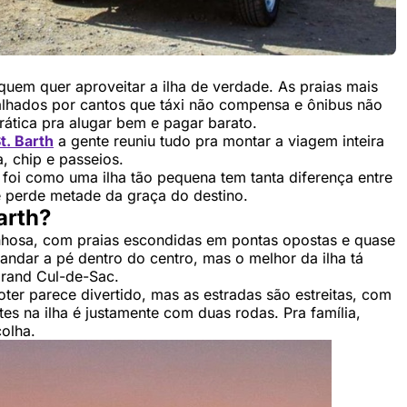
 quem quer aproveitar a ilha de verdade. As praias mais
palhados por cantos que táxi não compensa e ônibus não
prática pra alugar bem e pagar barato.
t. Barth
a gente reuniu tudo pra montar a viagem inteira
, chip e passeios.
 foi como uma ilha tão pequena tem tanta diferença entre
e perde metade da graça do destino.
arth?
anhosa, com praias escondidas em pontas opostas e quase
 andar a pé dentro do centro, mas o melhor da ilha tá
 Grand Cul-de-Sac.
ooter parece divertido, mas as estradas são estreitas, com
es na ilha é justamente com duas rodas. Pra família,
colha.