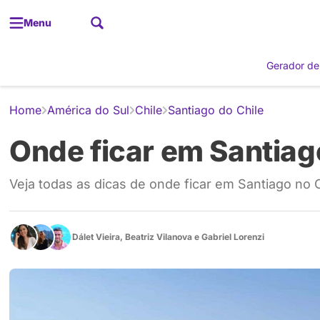
Menu
Gerador de
Home
América do Sul
Chile
Santiago do Chile
Onde ficar em Santiago
Veja todas as dicas de onde ficar em Santiago no C
Dálet Vieira
,
Beatriz Vilanova
e
Gabriel Lorenzi