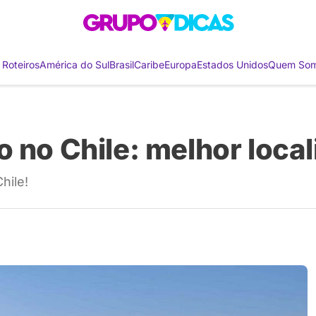
 Roteiros
América do Sul
Brasil
Caribe
Europa
Estados Unidos
Quem So
 no Chile: melhor loca
hile!